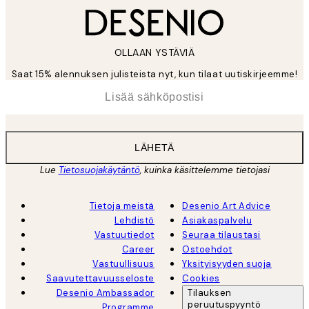
OLLAAN YSTÄVIÄ
Saat 15% alennuksen julisteista nyt, kun tilaat uutiskirjeemme!
*
Sähköposti
LÄHETÄ
Lue
Tietosuojakäytäntö
, kuinka käsittelemme tietojasi
Tietoja meistä
Desenio Art Advice
Lehdistö
Asiakaspalvelu
Vastuutiedot
Seuraa tilaustasi
Career
Ostoehdot
Vastuullisuus
Yksityisyyden suoja
Saavutettavuusseloste
Cookies
Desenio Ambassador
Tilauksen
peruutuspyyntö
Programme