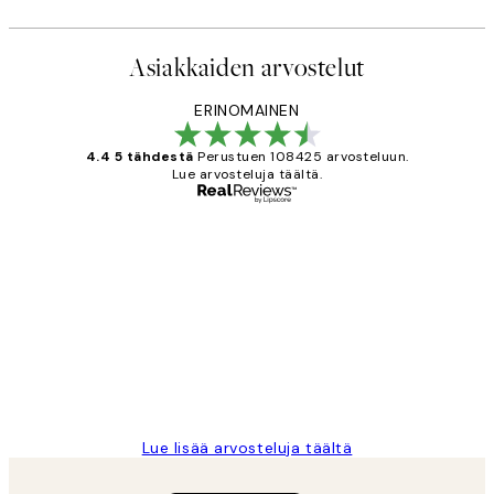
Asiakkaiden arvostelut
ERINOMAINEN
4.4 5 tähdestä
Perustuen 108425 arvosteluun.
Lue arvosteluja täältä.
Varmennettu ostaja
asiakkaiden
arvostelut
Very good quality. Fast delivery.
Thankyou.
19 touko
Tina I
Lue lisää arvosteluja täältä