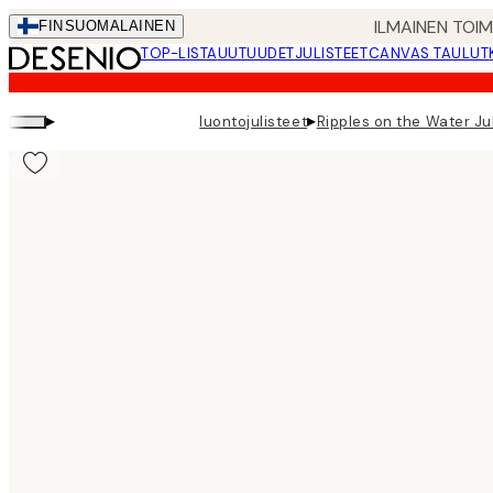
Skip
ILMAINEN TOI
FIN
SUOMALAINEN
to
TOP-LISTA
UUTUUDET
JULISTEET
CANVAS TAULUT
main
content.
▸
▸
luontojulisteet
Ripples on the Water Ju