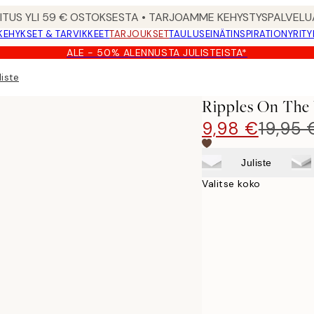
MITUS YLI 59 € OSTOKSESTA • TARJOAMME KEHYSTYSPALVELU
KEHYKSET & TARVIKKEET
TARJOUKSET
TAULUSEINÄT
INSPIRATION
YRITY
ALE - 50% ALENNUSTA JULISTEISTA*
liste
Ripples On The 
9,98 €
19,95 
Juliste
Valitse koko