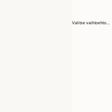
Valitse vaihtoehto...
Frame
30x40 cm
options
50x70 cm