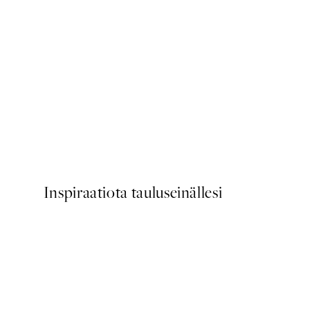
50%*
Deep Green Forest Juliste
Alkaen 6,50 €
13 €
Inspiraatiota tauluseinällesi