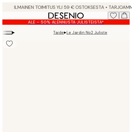
Skip
to
main
ALE - 50% ALENNUSTA JULISTEISTA*
content.
▸
▸
Taide
Le Jardin No2 Juliste
Product
images