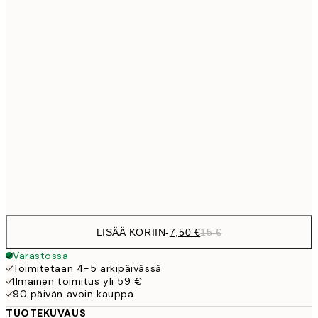
10,9
30x40 cm
21,
15,2
40x50 cm
30,
1
50x70 cm
27,2
70x100 cm
54,
Frame
options
LISÄÄ KORIIN
-
7,50 €
15 €
Varastossa
Toimitetaan 4-5 arkipäivässä
Ilmainen toimitus yli 59 €
90 päivän avoin kauppa
TUOTEKUVAUS