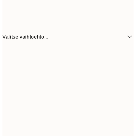
Valitse vaihtoehto...
7,
21x30 cm