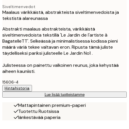
Siveltimenvedot
Maalaus värikkäistä, abstrakteista siveltimenvedoista ja
tekstistä alareunassa
Abstrakti maalaus abstrakteista, värikkäistä
siveltimenvedoista tekstillä 'Le Jardin de l'artiste à
BagatelleTT'. Selkeässä ja minimalistisessa kodissa pieni
määrä väriä tekee valtavan eron. Ripusta tämä juliste
täydelliseksi pariksi julisteelle Le Jardin No1 .
Julisteessa on painettu valkoinen reunus, joka kehystää
aiheen kauniisti.
15606-4
Hintahistoria
Lue lisää tuotteistamme
Mattapintainen premium-paperi
Tuotettu Ruotsissa
Iänkestävää paperia