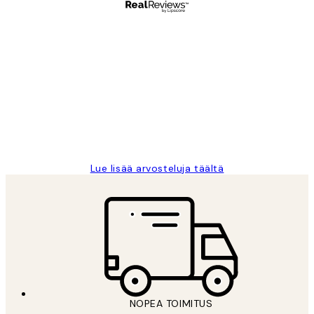
Varmennettu ostaja
asiakkaiden
arvostelut
Very good quality. Fast delivery.
Thankyou.
19 touko
Tina I
Lue lisää arvosteluja täältä
NOPEA TOIMITUS