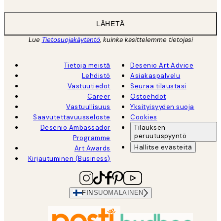
LÄHETÄ
Lue
Tietosuojakäytäntö
, kuinka käsittelemme tietojasi
Tietoja meistä
Desenio Art Advice
Lehdistö
Asiakaspalvelu
Vastuutiedot
Seuraa tilaustasi
Career
Ostoehdot
Vastuullisuus
Yksityisyyden suoja
Saavutettavuusseloste
Cookies
Desenio Ambassador
Tilauksen
peruutuspyyntö
Programme
Hallitse evästeitä
Art Awards
Kirjautuminen (Business)
FIN
SUOMALAINEN