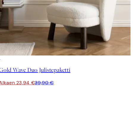
-40%
Gold Wave Duo Julistepaketti
Alkaen 23,94 €
39,90 €