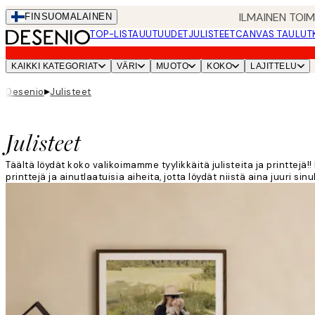
Skip
ILMAINEN TOI
FIN
SUOMALAINEN
to
TOP-LISTA
UUTUUDET
JULISTEET
CANVAS TAULUT
main
content.
KAIKKI KATEGORIAT
VÄRI
MUOTO
KOKO
LAJITTELU
▸
Desenio
Julisteet
Julisteet
Täältä löydät koko valikoimamme tyylikkäitä julisteita ja printtejä
printtejä ja ainutlaatuisia aiheita, jotta löydät niistä aina juuri sin