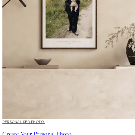
20%*
PERSONALISED PHOTO
Luo taidetta
Create Your Personal Photo