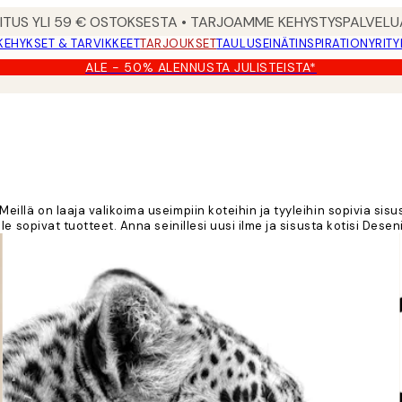
MITUS YLI 59 € OSTOKSESTA • TARJOAMME KEHYSTYSPALVELU
KEHYKSET & TARVIKKEET
TARJOUKSET
TAULUSEINÄT
INSPIRATION
YRITY
ALE - 50% ALENNUSTA JULISTEISTA*
!! Meillä on laaja valikoima useimpiin koteihin ja tyyleihin sopivia 
ulle sopivat tuotteet. Anna seinillesi uusi ilme ja sisusta kotisi Deseni