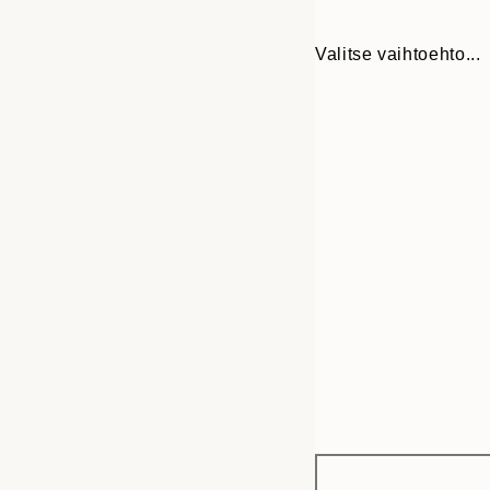
Valitse vaihtoehto...
Frame
30x40 cm
options