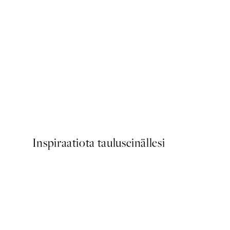
-70%
Outlet
Le Jardin No5 Juliste
Alkaen 3,90 €
13 €
Inspiraatiota tauluseinällesi