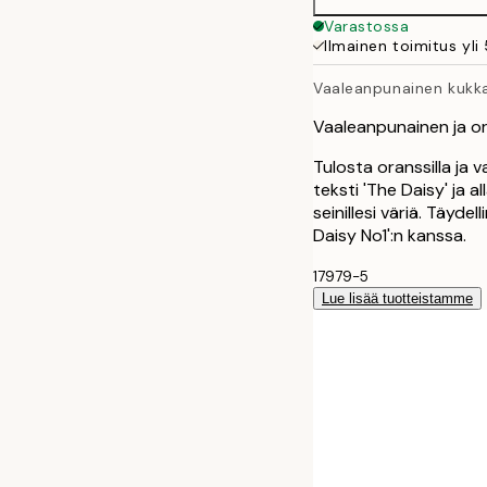
Varastossa
Ilmainen toimitus yli
Vaaleanpunainen kukka
Vaaleanpunainen ja or
Tulosta oranssilla ja v
teksti 'The Daisy' ja a
seinillesi väriä. Täyd
Daisy No1':n kanssa.
17979-5
Lue lisää tuotteistamme