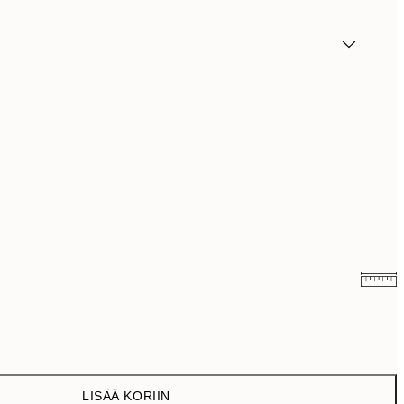
5,98 €
19,95 €
LISÄÄ KORIIN