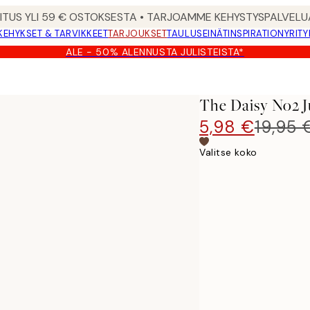
MITUS YLI 59 € OSTOKSESTA • TARJOAMME KEHYSTYSPALVELU
KEHYKSET & TARVIKKEET
TARJOUKSET
TAULUSEINÄT
INSPIRATION
YRITY
ALE - 50% ALENNUSTA JULISTEISTA*
The Daisy No2 Ju
5,98 €
19,95 
Valitse koko