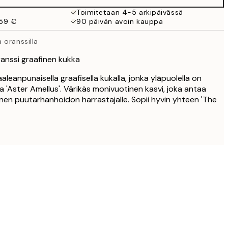
Toimitetaan 4-5 arkipäivässä
 59 €
90 päivän avoin kauppa
 oranssilla
anssi graafinen kukka
aaleanpunaisella graafisella kukalla, jonka yläpuolella on
lla 'Aster Amellus'. Värikäs monivuotinen kasvi, joka antaa
ellinen puutarhanhoidon harrastajalle. Sopii hyvin yhteen 'The