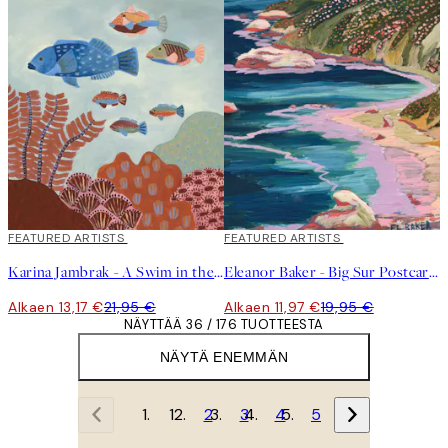
40%*
FEATURED ARTISTS
40%*
FEATURED ARTISTS
Karina Jambrak - A Swim in the Ocean Juliste
Eleanor Baker - Big Sur Postcard Juliste
Alkaen 13,17 €
21,95 €
Alkaen 11,97 €
19,95 €
NÄYTTÄÄ 36 / 176 TUOTTEESTA
NÄYTÄ ENEMMÄN
1
2
3
4
5