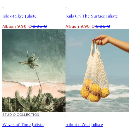
50%*
50%*
Isle of Skye Juliste
Sails On The Surface Juliste
Alkaen 9,98 €
19,95 €
Alkaen 9,98 €
19,95 €
50%*
STUDIO COLLECTION
50%*
Waves of Time Juliste
Atlantic Zest Juliste