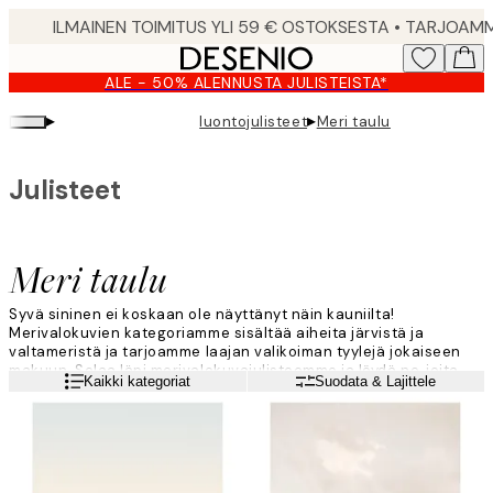
Skip
to
main
ALE - 50% ALENNUSTA JULISTEISTA*
content.
▸
▸
luontojulisteet
Meri taulu
Julisteet
Meri taulu
Syvä sininen ei koskaan ole näyttänyt näin kauniilta!
Merivalokuvien kategoriamme sisältää aiheita järvistä ja
valtameristä ja tarjoamme laajan valikoiman tyylejä jokaiseen
makuun. Selaa läpi merivalokuvajulisteemme ja löydä ne, joita
Lue lisää
Kaikki kategoriat
Suodata & Lajittele
rakastat eniten ja yhdistä ne sopiviin kehyksiin täydentääksesi
tauluseinääsi!