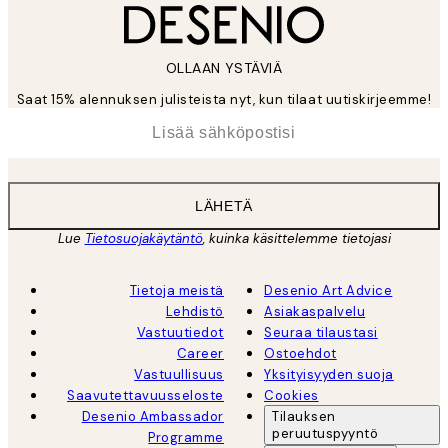
OLLAAN YSTÄVIÄ
Saat 15% alennuksen julisteista nyt, kun tilaat uutiskirjeemme!
*
Sähköposti
LÄHETÄ
Lue
Tietosuojakäytäntö
, kuinka käsittelemme tietojasi
Tietoja meistä
Desenio Art Advice
Lehdistö
Asiakaspalvelu
Vastuutiedot
Seuraa tilaustasi
Career
Ostoehdot
Vastuullisuus
Yksityisyyden suoja
Saavutettavuusseloste
Cookies
Desenio Ambassador
Tilauksen
peruutuspyyntö
Programme