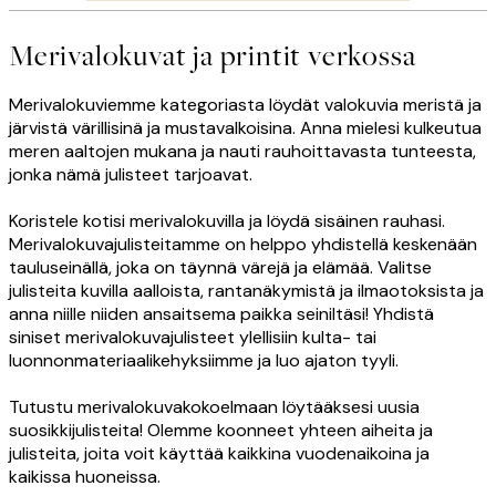
Merivalokuvat ja printit verkossa
Merivalokuviemme kategoriasta löydät valokuvia meristä ja
järvistä värillisinä ja mustavalkoisina. Anna mielesi kulkeutua
meren aaltojen mukana ja nauti rauhoittavasta tunteesta,
jonka nämä julisteet tarjoavat.
Koristele kotisi merivalokuvilla ja löydä sisäinen rauhasi.
Merivalokuvajulisteitamme on helppo yhdistellä keskenään
tauluseinällä, joka on täynnä värejä ja elämää. Valitse
julisteita kuvilla aalloista, rantanäkymistä ja ilmaotoksista ja
anna niille niiden ansaitsema paikka seiniltäsi! Yhdistä
siniset merivalokuvajulisteet ylellisiin kulta- tai
luonnonmateriaalikehyksiimme ja luo ajaton tyyli.
Tutustu merivalokuvakokoelmaan löytääksesi uusia
suosikkijulisteita! Olemme koonneet yhteen aiheita ja
julisteita, joita voit käyttää kaikkina vuodenaikoina ja
kaikissa huoneissa.