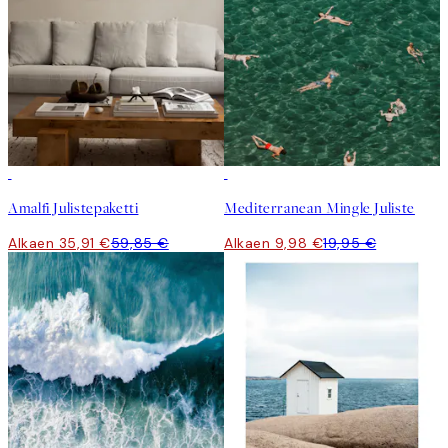
-40%
50%*
Amalfi Julistepaketti
Mediterranean Mingle Juliste
Alkaen 35,91 €
59,85 €
Alkaen 9,98 €
19,95 €