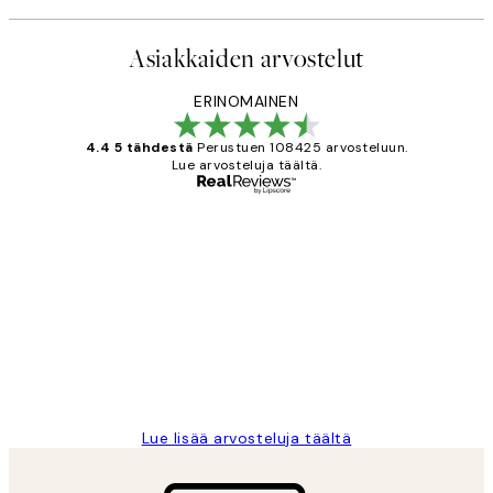
Asiakkaiden arvostelut
ERINOMAINEN
4.4 5 tähdestä
Perustuen 108425 arvosteluun.
Lue arvosteluja täältä.
Varmennettu ostaja
asiakkaiden
arvostelut
Very good quality. Fast delivery.
Thankyou.
19 touko
Tina I
Lue lisää arvosteluja täältä