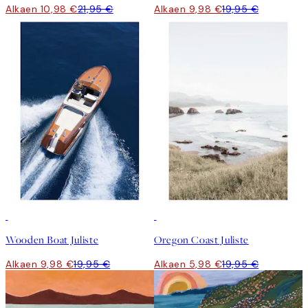
Alkaen 10,98 €
21,95 €
Alkaen 9,98 €
19,95 €
50%*
-70%
Outlet
Wooden Boat Juliste
Oregon Coast Juliste
Alkaen 9,98 €
19,95 €
Alkaen 5,98 €
19,95 €