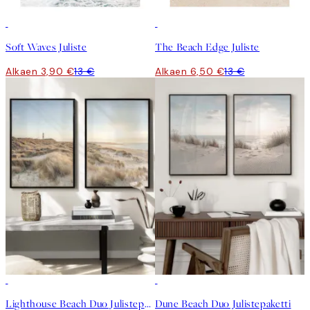
-70%
Outlet
50%*
Soft Waves Juliste
The Beach Edge Juliste
Alkaen 3,90 €
13 €
Alkaen 6,50 €
13 €
-40%
-40%
Lighthouse Beach Duo Julistepaketti
Dune Beach Duo Julistepaketti