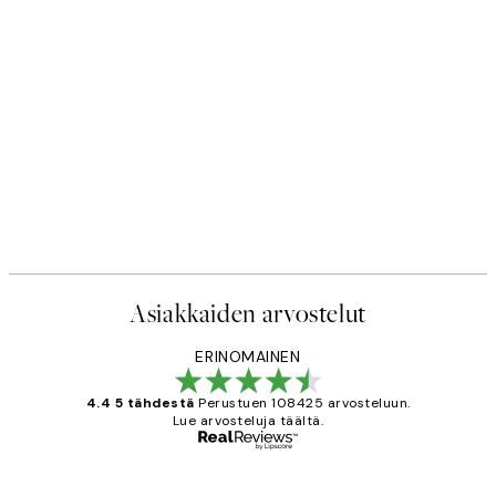
50%*
Skis and Snowfall Juliste
€
Alkaen 9,98 €
19,95 €
Asiakkaiden arvostelut
ERINOMAINEN
4.4 5 tähdestä
Perustuen 108425 arvosteluun.
Lue arvosteluja täältä.
Varmennettu ostaja
asiakkaiden