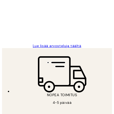
arvostelut
Very good quality. Fast delivery.
Thankyou.
19 touko
Tina I
Lue lisää arvosteluja täältä
NOPEA TOIMITUS
4-5 päivää