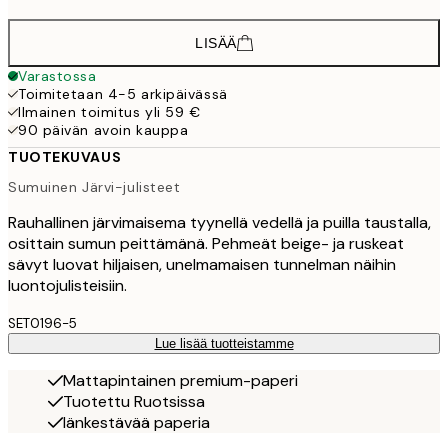
LISÄÄ
Varastossa
Toimitetaan 4-5 arkipäivässä
Ilmainen toimitus yli 59 €
90 päivän avoin kauppa
TUOTEKUVAUS
Sumuinen Järvi-julisteet
Rauhallinen järvimaisema tyynellä vedellä ja puilla taustalla,
osittain sumun peittämänä. Pehmeät beige- ja ruskeat
sävyt luovat hiljaisen, unelmamaisen tunnelman näihin
luontojulisteisiin.
SET0196-5
Lue lisää tuotteistamme
Mattapintainen premium-paperi
Tuotettu Ruotsissa
Iänkestävää paperia