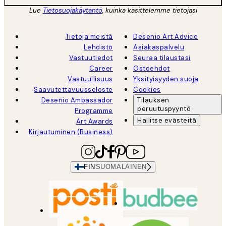
Lue
Tietosuojakäytäntö
, kuinka käsittelemme tietojasi
Tietoja meistä
Desenio Art Advice
Lehdistö
Asiakaspalvelu
Vastuutiedot
Seuraa tilaustasi
Career
Ostoehdot
Vastuullisuus
Yksityisyyden suoja
Saavutettavuusseloste
Cookies
Desenio Ambassador
Tilauksen
peruutuspyyntö
Programme
Hallitse evästeitä
Art Awards
Kirjautuminen (Business)
FIN
SUOMALAINEN