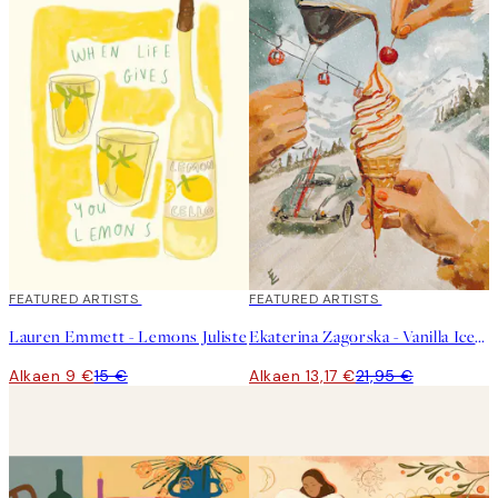
40%*
FEATURED ARTISTS
40%*
FEATURED ARTISTS
Lauren Emmett - Lemons Juliste
Ekaterina Zagorska - Vanilla Ice Juliste
Alkaen 9 €
15 €
Alkaen 13,17 €
21,95 €