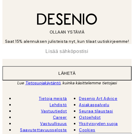
OLLAAN YSTÄVIÄ
Saat 15% alennuksen julisteista nyt, kun tilaat uutiskirjeemme!
*
Sähköposti
LÄHETÄ
Lue
Tietosuojakäytäntö
, kuinka käsittelemme tietojasi
Tietoja meistä
Desenio Art Advice
Lehdistö
Asiakaspalvelu
Vastuutiedot
Seuraa tilaustasi
Career
Ostoehdot
Vastuullisuus
Yksityisyyden suoja
Saavutettavuusseloste
Cookies