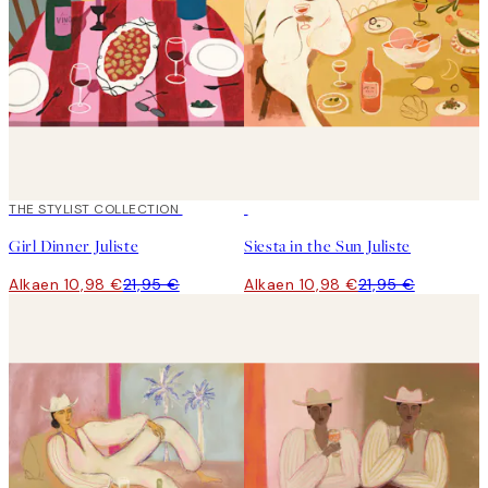
50%*
THE STYLIST COLLECTION
50%*
Girl Dinner Juliste
Siesta in the Sun Juliste
Alkaen 10,98 €
21,95 €
Alkaen 10,98 €
21,95 €