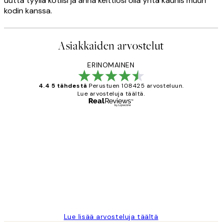
uutta tyyliä kotiisi ja anna keittiösi olla yhtä kaunis muun
kodin kanssa.
Asiakkaiden arvostelut
ERINOMAINEN
4.4 5 tähdestä
Perustuen 108425 arvosteluun.
Lue arvosteluja täältä.
Varmennettu ostaja
asiakkaiden
arvostelut
Very good quality. Fast delivery.
Thankyou.
19 touko
Tina I
Lue lisää arvosteluja täältä