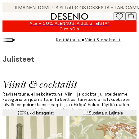
Skip
to
main
ALE - 50% ALENNUSTA JULISTEISTA*
content.
0 min
0 s
Voimassa
asti:
▸
▸
Keittiötaulut
Viinit & cocktailit
2026-
08-
09
Julisteet
Viinit & cocktailit
Ravistettuna, ei sekoitettuna. Viini- ja cocktailjulisteidemme
kategoria on juuri sitä, mitä keittiösi tarvitsee piristyksekseen!
Löydä lempidrinkkiesi reseptit, ja ehkäpä haluat löytää uuden
suosikkijuoman? Viini- ja cocktailjulisteet pitävät sinut
Lue lisää
Kaikki kategoriat
Suodata & Lajittele
trendikkäänä vuosia, erityisesti klassiset cocktailreseptit.