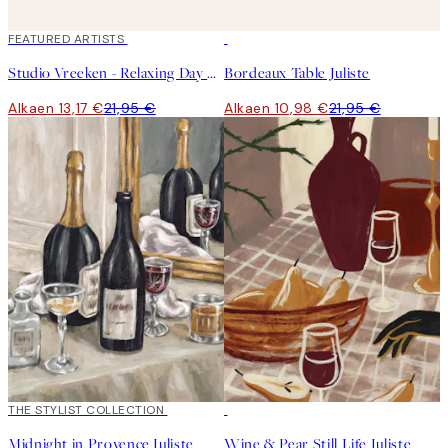
40%*
FEATURED ARTISTS
50%*
Studio Vreeken - Relaxing Day No1 Juliste
Bordeaux Table Juliste
Alkaen 13,17 €
21,95 €
Alkaen 10,98 €
21,95 €
50%*
THE STYLIST COLLECTION
50%*
Midnight in Provence Juliste
Wine & Pear Still Life Juliste