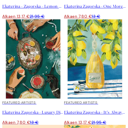
Ekaterina - Zagorska - Lemon Cocktail Juliste
Ekaterina Zagorska - One More Martini Please Juliste
Alkaen 13,17 €
21,95 €
Alkaen 7,80 €
13 €
40%*
FEATURED ARTISTS
40%*
FEATURED ARTISTS
Ekaterina Zagorska - Luxury Dinner Juliste
Ekaterina Zagorska - It’s Always Limoncello Time Juliste
Alkaen 7,80 €
13 €
Alkaen 13,17 €
21,95 €