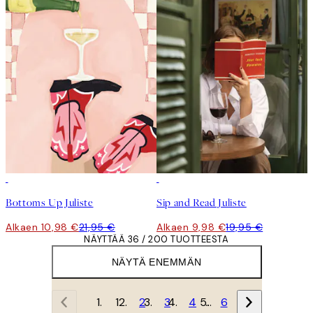
50%*
50%*
Bottoms Up Juliste
Sip and Read Juliste
Alkaen 10,98 €
21,95 €
Alkaen 9,98 €
19,95 €
NÄYTTÄÄ 36 / 200 TUOTTEESTA
NÄYTÄ ENEMMÄN
1
2
3
4
…
6