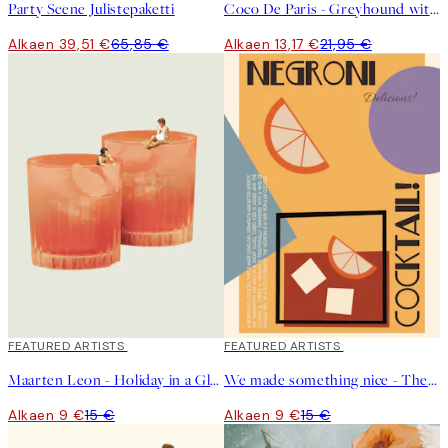
Party Scene Julistepaketti
Coco De Paris - Greyhound with Wine Glass Juliste
Alkaen 39,51 €
65,85 €
Alkaen 13,17 €
21,95 €
40%*
FEATURED ARTISTS
40%*
FEATURED ARTISTS
Maarten Leon - Holiday in a Glass No2 Juliste
We made something nice - The Negroni Juliste
Alkaen 9 €
15 €
Alkaen 9 €
15 €