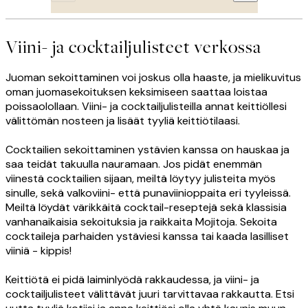
Viini- ja cocktailjulisteet verkossa
Juoman sekoittaminen voi joskus olla haaste, ja mielikuvitus
oman juomasekoituksen keksimiseen saattaa loistaa
poissaolollaan. Viini- ja cocktailjulisteilla annat keittiöllesi
välittömän nosteen ja lisäät tyyliä keittiötilaasi.
Cocktailien sekoittaminen ystävien kanssa on hauskaa ja
saa teidät takuulla nauramaan. Jos pidät enemmän
viinestä cocktailien sijaan, meiltä löytyy julisteita myös
sinulle, sekä valkoviini- että punaviinioppaita eri tyyleissä.
Meiltä löydät värikkäitä cocktail-reseptejä sekä klassisia
vanhanaikaisia sekoituksia ja raikkaita Mojitoja. Sekoita
cocktaileja parhaiden ystäviesi kanssa tai kaada lasilliset
viiniä - kippis!
Keittiötä ei pidä laiminlyödä rakkaudessa, ja viini- ja
cocktailjulisteet välittävät juuri tarvittavaa rakkautta. Etsi