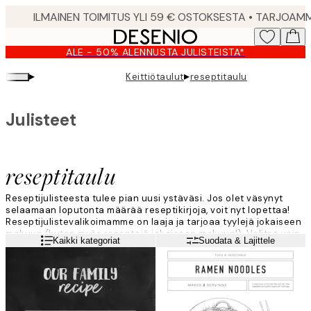
Skip
to
main
ALE - 50% ALENNUSTA JULISTEISTA*
content.
▸
▸
Keittiötaulut
reseptitaulu
Julisteet
reseptitaulu
Reseptijulisteesta tulee pian uusi ystäväsi. Jos olet väsynyt
selaamaan loputonta määrää reseptikirjoja, voit nyt lopettaa!
Reseptijulistevalikoimamme on laaja ja tarjoaa tyylejä jokaiseen
makuun (kuten myös reseptejä jokaiseen makuun!). Valitse vain
Lue lisää
Kaikki kategoriat
Suodata & Lajittele
suosikkireseptisi ja olet valmis.