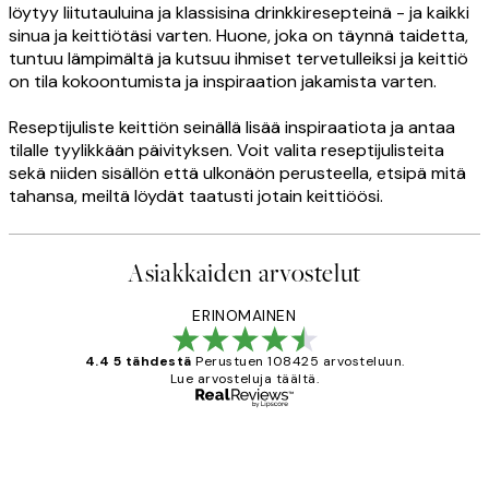
löytyy liitutauluina ja klassisina drinkkiresepteinä - ja kaikki
sinua ja keittiötäsi varten. Huone, joka on täynnä taidetta,
tuntuu lämpimältä ja kutsuu ihmiset tervetulleiksi ja keittiö
on tila kokoontumista ja inspiraation jakamista varten.
Reseptijuliste keittiön seinällä lisää inspiraatiota ja antaa
tilalle tyylikkään päivityksen. Voit valita reseptijulisteita
sekä niiden sisällön että ulkonäön perusteella, etsipä mitä
tahansa, meiltä löydät taatusti jotain keittiöösi.
Asiakkaiden arvostelut
ERINOMAINEN
4.4 5 tähdestä
Perustuen 108425 arvosteluun.
Lue arvosteluja täältä.
Varmennettu ostaja
asiakkaiden
arvostelut