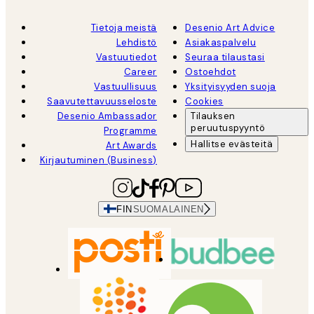
Tietoja meistä
Desenio Art Advice
Lehdistö
Asiakaspalvelu
Vastuutiedot
Seuraa tilaustasi
Career
Ostoehdot
Vastuullisuus
Yksityisyyden suoja
Saavutettavuusseloste
Cookies
Desenio Ambassador
Tilauksen
peruutuspyyntö
Programme
Hallitse evästeitä
Art Awards
Kirjautuminen (Business)
FIN
SUOMALAINEN