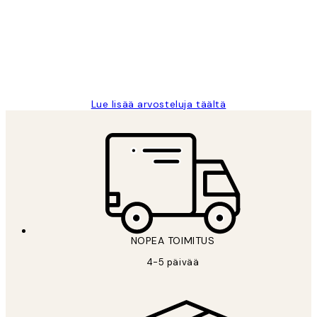
Very good quality. Fast delivery.
Thankyou.
19 touko
Tina I
Lue lisää arvosteluja täältä
NOPEA TOIMITUS
4-5 päivää