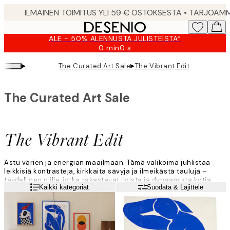
Skip
to
main
ALE - 50% ALENNUSTA JULISTEISTA*
content.
0 min
0 s
Voimassa
asti:
▸
▸
The Curated Art Sale
The Vibrant Edit
2026-
08-
09
The Curated Art Sale
The Vibrant Edit
Astu värien ja energian maailmaan. Tämä valikoima juhlistaa
leikkisiä kontrasteja, kirkkaita sävyjä ja ilmeikästä tauluja –
täydellinen niille, jotka rakastavat iloista ja dynaamista kotia.
Lue lisää
Kaikki kategoriat
Suodata & Lajittele