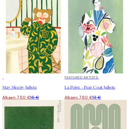
50%*
40%*
FEATURED ARTISTS
Stay Sleepy Juliste
La Poire - Pear Coat Juliste
Alkaen 7,50 €
15 €
Alkaen 7,80 €
13 €