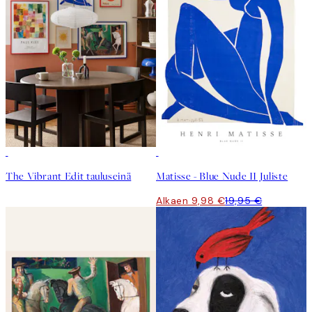
50%*
The Vibrant Edit tauluseinä
Matisse - Blue Nude II Juliste
Alkaen 9,98 €
19,95 €