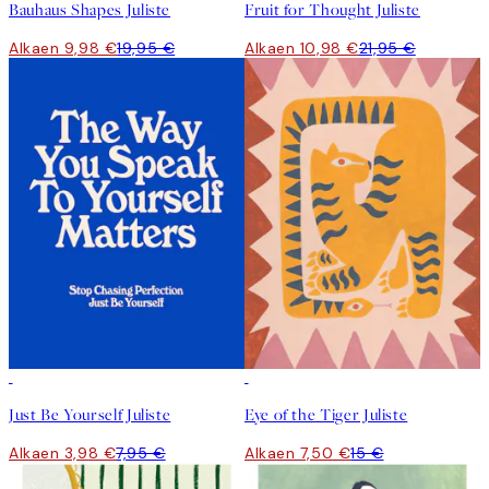
Bauhaus Shapes Juliste
Fruit for Thought Juliste
Alkaen 9,98 €
19,95 €
Alkaen 10,98 €
21,95 €
50%*
50%*
Just Be Yourself Juliste
Eye of the Tiger Juliste
Alkaen 3,98 €
7,95 €
Alkaen 7,50 €
15 €