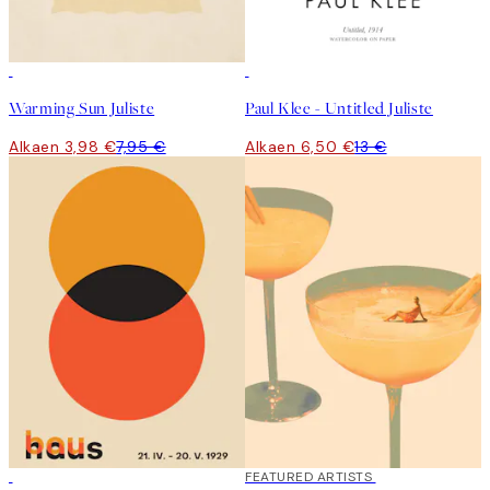
50%*
50%*
Warming Sun Juliste
Paul Klee - Untitled Juliste
Alkaen 3,98 €
7,95 €
Alkaen 6,50 €
13 €
50%*
40%*
FEATURED ARTISTS