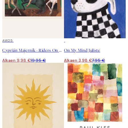
50%*
AW25
50%*
Cyprián Majerník - Riders On Horses Juliste
On My Mind Juliste
Alkaen 9,98 €
19,95 €
Alkaen 3,98 €
7,95 €