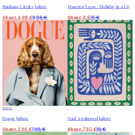
Bauhaus Circles Juliste
Maarten Leon - Holiday in a Glass No1 Juliste
Alkaen 4,98 €
9,95 €
Alkaen 9 €
15 €
50%*
SS25
50%*
Dogue Juliste
Soul Awakened Juliste
Alkaen 3,98 €
7,95 €
Alkaen 7,50 €
15 €