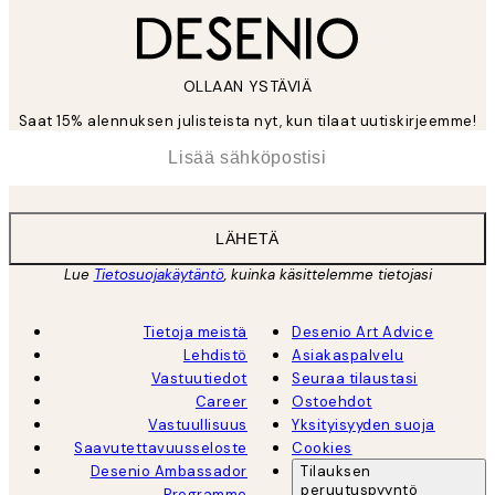
OLLAAN YSTÄVIÄ
Saat 15% alennuksen julisteista nyt, kun tilaat uutiskirjeemme!
*
Sähköposti
LÄHETÄ
Lue
Tietosuojakäytäntö
, kuinka käsittelemme tietojasi
Tietoja meistä
Desenio Art Advice
Lehdistö
Asiakaspalvelu
Vastuutiedot
Seuraa tilaustasi
Career
Ostoehdot
Vastuullisuus
Yksityisyyden suoja
Saavutettavuusseloste
Cookies
Desenio Ambassador
Tilauksen
peruutuspyyntö
Programme