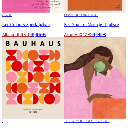
50%*
SS25
40%*
FEATURED ARTISTS
Let Colours Speak Juliste
KH Studio - Maartje II Juliste
Alkaen 9,98 €
19,95 €
Alkaen 13,17 €
21,95 €
50%*
50%*
THE STYLIST COLLECTION