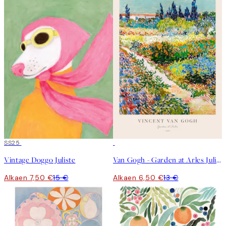
50%*
SS25
50%*
Vintage Doggo Juliste
Van Gogh - Garden at Arles Juliste
Alkaen 7,50 €
15 €
Alkaen 6,50 €
13 €