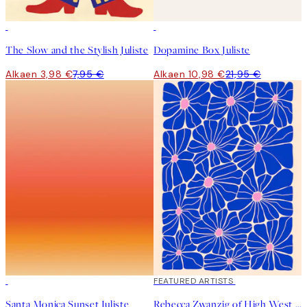
50%*
50%*
The Slow and the Stylish Juliste
Dopamine Box Juliste
Alkaen 3,98 €
7,95 €
Alkaen 10,98 €
21,95 €
50%*
40%*
FEATURED ARTISTS
Santa Monica Sunset Juliste
Rebecca Zwanzig of High West Wild - Olga Juliste