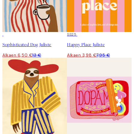
50%*
50%*
SS25
Sophisticated Dog Juliste
Happy Place Juliste
Alkaen 6,50 €
13 €
Alkaen 3,98 €
7,95 €