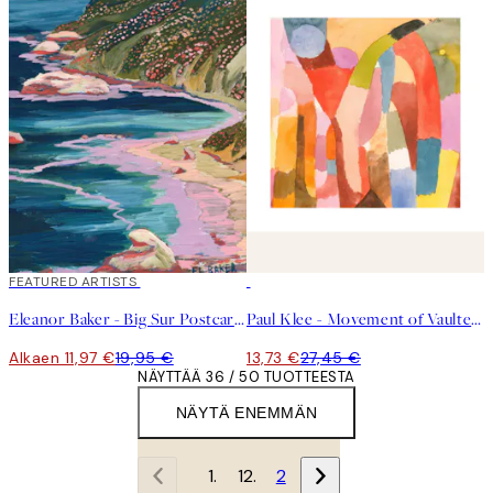
40%*
FEATURED ARTISTS
50%*
Eleanor Baker - Big Sur Postcard Juliste
Paul Klee - Movement of Vaulted Chambers Square Juliste
Alkaen 11,97 €
19,95 €
13,73 €
27,45 €
NÄYTTÄÄ 36 / 50 TUOTTEESTA
NÄYTÄ ENEMMÄN
1
2