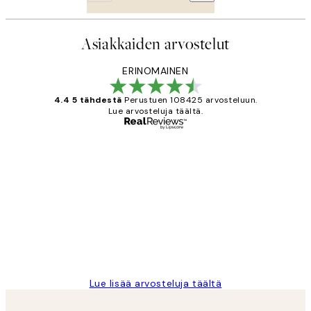
Asiakkaiden arvostelut
ERINOMAINEN
4.4 5 tähdestä
Perustuen 108425 arvosteluun.
Lue arvosteluja täältä.
Varmennettu ostaja
asiakkaiden
arvostelut
Very good quality. Fast delivery.
Thankyou.
19 touko
Tina I
Lue lisää arvosteluja täältä