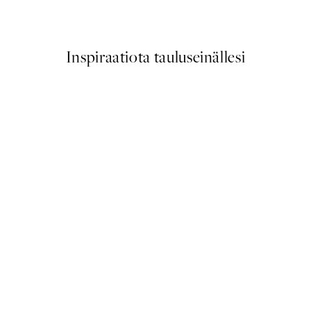
Alkaen 3,98 €
7,95 €
Inspiraatiota tauluseinällesi