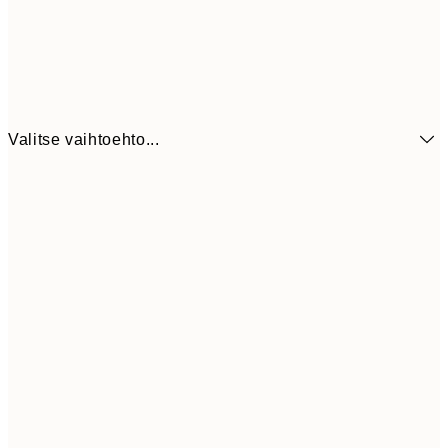
Valitse vaihtoehto...
7,
21x30 cm