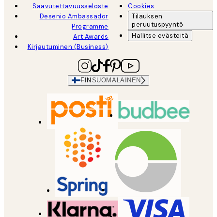
Saavutettavuusseloste
Cookies
Desenio Ambassador
Tilauksen
peruutuspyyntö
Programme
Hallitse evästeitä
Art Awards
Kirjautuminen (Business)
FIN
SUOMALAINEN