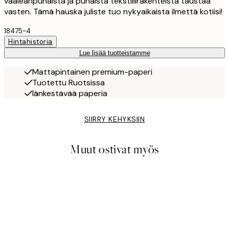
vaaleanpunaista ja punaista tekstiilirakenteista taustaa
vasten. Tämä hauska juliste tuo nykyaikaista ilmettä kotiisi!
18475-4
Hintahistoria
Lue lisää tuotteistamme
Mattapintainen premium-paperi
Tuotettu Ruotsissa
Iänkestävää paperia
SIIRRY KEHYKSIIN
Muut ostivat myös