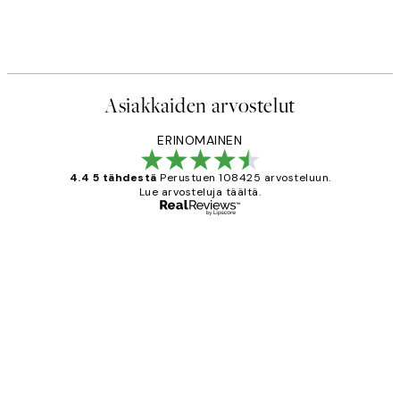
Asiakkaiden arvostelut
ERINOMAINEN
4.4 5 tähdestä
Perustuen 108425 arvosteluun.
Lue arvosteluja täältä.
Varmennettu ostaja
asiakkaiden
arvostelut
Very good quality. Fast delivery.
Thankyou.
19 touko
Tina I