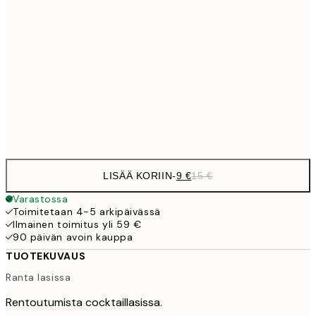
13,1
30x40 cm
21,
22,8
50x70 cm
Frame
options
LISÄÄ KORIIN
-
9 €
15 €
Varastossa
Toimitetaan 4-5 arkipäivässä
Ilmainen toimitus yli 59 €
90 päivän avoin kauppa
TUOTEKUVAUS
Ranta lasissa
Rentoutumista cocktaillasissa.