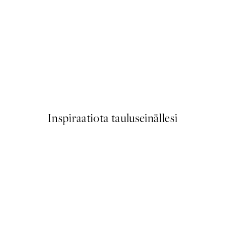
50%*
 Flowers Juliste
Traces of Light No1 Juliste
Alkaen 7,50 €
15 €
Inspiraatiota tauluseinällesi