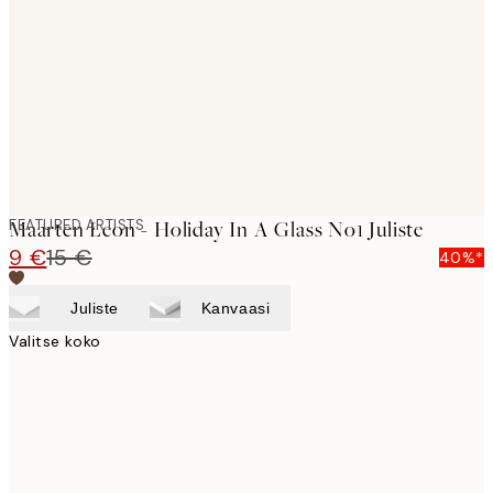
images
FEATURED ARTISTS
Maarten Leon - Holiday In A Glass No1 Juliste
9 €
15 €
40%*
Juliste
Kanvaasi
Valitse koko