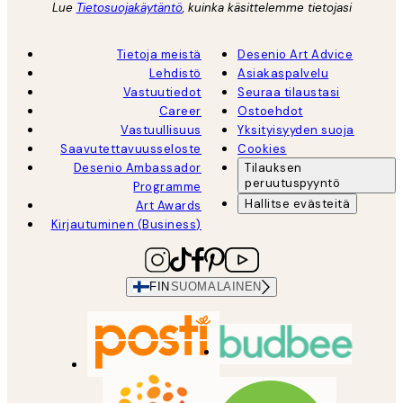
Lue
Tietosuojakäytäntö
, kuinka käsittelemme tietojasi
Tietoja meistä
Desenio Art Advice
Lehdistö
Asiakaspalvelu
Vastuutiedot
Seuraa tilaustasi
Career
Ostoehdot
Vastuullisuus
Yksityisyyden suoja
Saavutettavuusseloste
Cookies
Desenio Ambassador
Tilauksen
peruutuspyyntö
Programme
Hallitse evästeitä
Art Awards
Kirjautuminen (Business)
FIN
SUOMALAINEN