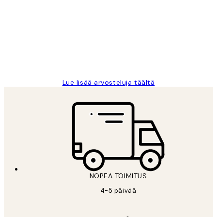
arvostelut
Very good quality. Fast delivery.
Thankyou.
19 touko
Tina I
Lue lisää arvosteluja täältä
NOPEA TOIMITUS
4-5 päivää