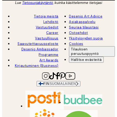
Lue
Tietosuojakäytäntö
, kuinka käsittelemme tietojasi
Tietoja meistä
Desenio Art Advice
Lehdistö
Asiakaspalvelu
Vastuutiedot
Seuraa tilaustasi
Career
Ostoehdot
Vastuullisuus
Yksityisyyden suoja
Saavutettavuusseloste
Cookies
Desenio Ambassador
Tilauksen
peruutuspyyntö
Programme
Hallitse evästeitä
Art Awards
Kirjautuminen (Business)
FIN
SUOMALAINEN