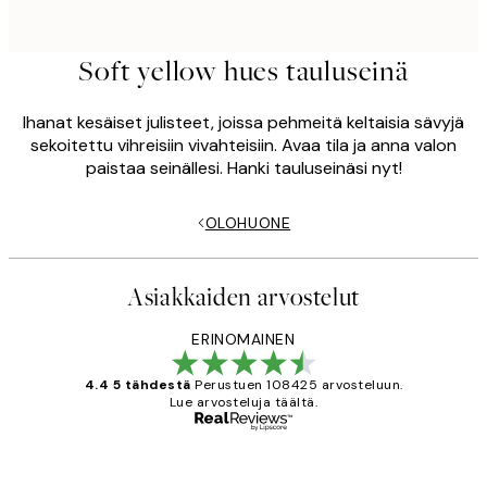
Soft yellow hues tauluseinä
Ihanat kesäiset julisteet, joissa pehmeitä keltaisia sävyjä
sekoitettu vihreisiin vivahteisiin. Avaa tila ja anna valon
paistaa seinällesi. Hanki tauluseinäsi nyt!
OLOHUONE
Asiakkaiden arvostelut
ERINOMAINEN
4.4 5 tähdestä
Perustuen 108425 arvosteluun.
Lue arvosteluja täältä.
Varmennettu ostaja
asiakkaiden