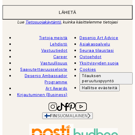
LÄHETÄ
Lue
Tietosuojakäytäntö
, kuinka käsittelemme tietojasi
Tietoja meistä
Desenio Art Advice
Lehdistö
Asiakaspalvelu
Vastuutiedot
Seuraa tilaustasi
Career
Ostoehdot
Vastuullisuus
Yksityisyyden suoja
Saavutettavuusseloste
Cookies
Desenio Ambassador
Tilauksen
peruutuspyyntö
Programme
Hallitse evästeitä
Art Awards
Kirjautuminen (Business)
FIN
SUOMALAINEN