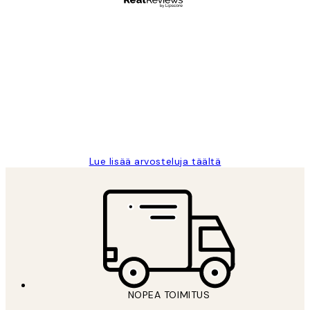
Varmennettu ostaja
asiakkaiden
arvostelut
Very good quality. Fast delivery.
Thankyou.
19 touko
Tina I
Lue lisää arvosteluja täältä
NOPEA TOIMITUS