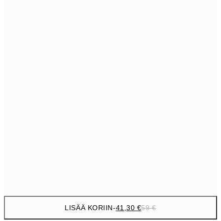
69,3
50x70 cm
Ei kehystä
LISÄÄ KORIIN
-
41,30 €
59 €