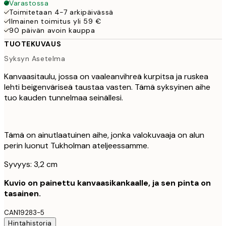
Varastossa
Toimitetaan 4-7 arkipäivässä
Ilmainen toimitus yli 59 €
90 päivän avoin kauppa
TUOTEKUVAUS
Syksyn Asetelma
Kanvaasitaulu, jossa on vaaleanvihreä kurpitsa ja ruskea
lehti beigenväriseä taustaa vasten. Tämä syksyinen aihe
tuo kauden tunnelmaa seinällesi.
Tämä on ainutlaatuinen aihe, jonka valokuvaaja on alun
perin luonut Tukholman ateljeessamme.
Syvyys: 3,2 cm
Kuvio on painettu kanvaasikankaalle, ja sen pinta on
tasainen.
CAN19283-5
Hintahistoria