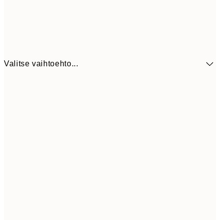
Valitse vaihtoehto...
41,3
30x40 cm