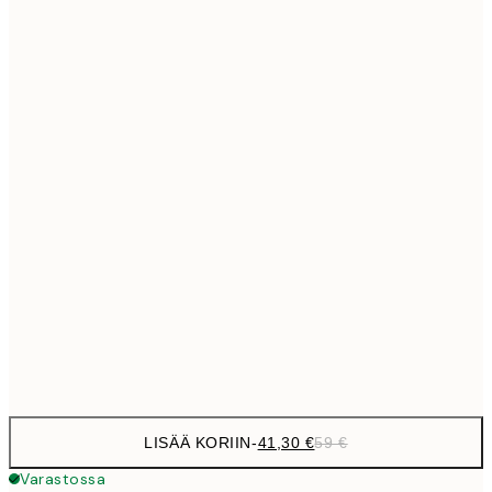
69,3
50x70 cm
Ei kehystä
LISÄÄ KORIIN
-
41,30 €
59 €
Varastossa