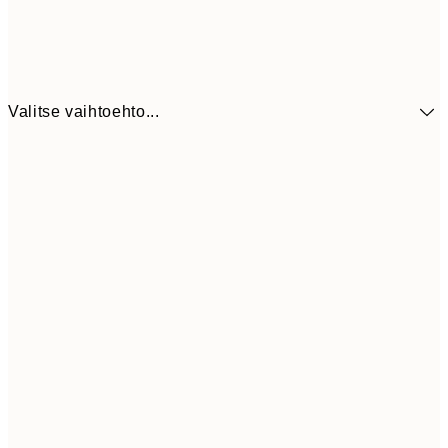
Valitse vaihtoehto...
41,3
30x40 cm