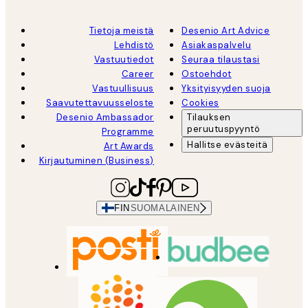
Tietoja meistä
Desenio Art Advice
Lehdistö
Asiakaspalvelu
Vastuutiedot
Seuraa tilaustasi
Career
Ostoehdot
Vastuullisuus
Yksityisyyden suoja
Saavutettavuusseloste
Cookies
Desenio Ambassador
Tilauksen
peruutuspyyntö
Programme
Hallitse evästeitä
Art Awards
Kirjautuminen (Business)
FIN
SUOMALAINEN