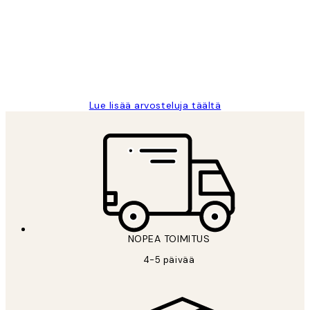
arvostelut
Very good quality. Fast delivery.
Thankyou.
19 touko
Tina I
Lue lisää arvosteluja täältä
NOPEA TOIMITUS
4-5 päivää