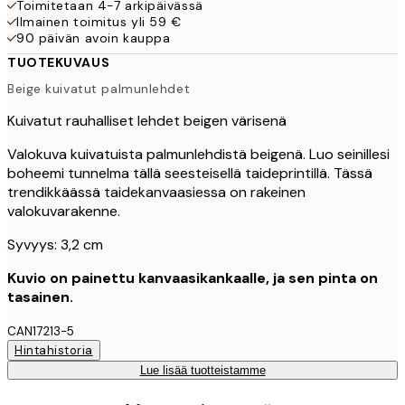
Toimitetaan 4-7 arkipäivässä
Ilmainen toimitus yli 59 €
90 päivän avoin kauppa
TUOTEKUVAUS
Beige kuivatut palmunlehdet
Kuivatut rauhalliset lehdet beigen värisenä
Valokuva kuivatuista palmunlehdistä beigenä. Luo seinillesi
boheemi tunnelma tällä seesteisellä taideprintillä. Tässä
trendikkäässä taidekanvaasiessa on rakeinen
valokuvarakenne.
Syvyys: 3,2 cm
Kuvio on painettu kanvaasikankaalle, ja sen pinta on
tasainen.
CAN17213-5
Hintahistoria
Lue lisää tuotteistamme