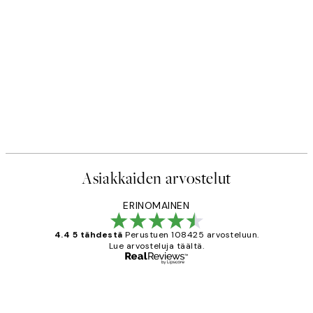
50%*
ste
Scent of Roses Juliste
Alkaen 7,50 €
15 €
Asiakkaiden arvostelut
ERINOMAINEN
4.4 5 tähdestä
Perustuen 108425 arvosteluun.
Lue arvosteluja täältä.
Varmennettu ostaja
asiakkaiden