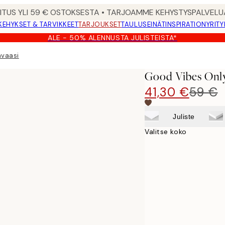
MITUS YLI 59 € OSTOKSESTA • TARJOAMME KEHYSTYSPALVELU
KEHYKSET & TARVIKKEET
TARJOUKSET
TAULUSEINÄT
INSPIRATION
YRITY
ALE - 50% ALENNUSTA JULISTEISTA*
nvaasi
Good Vibes Onl
41,30 €
59 €
Juliste
Valitse koko