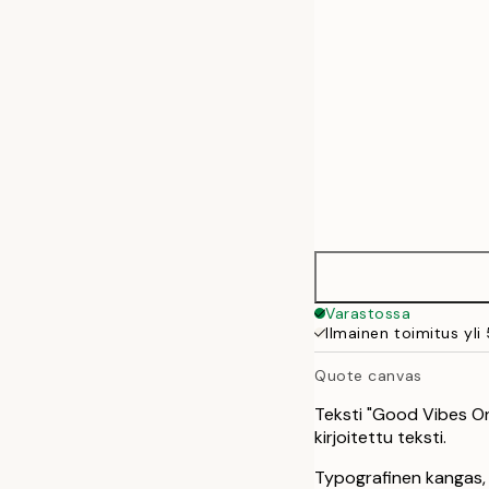
70x100 cm
Varastossa
Ilmainen toimitus yli
Quote canvas
Teksti "Good Vibes Only
kirjoitettu teksti.
Typografinen kangas, 