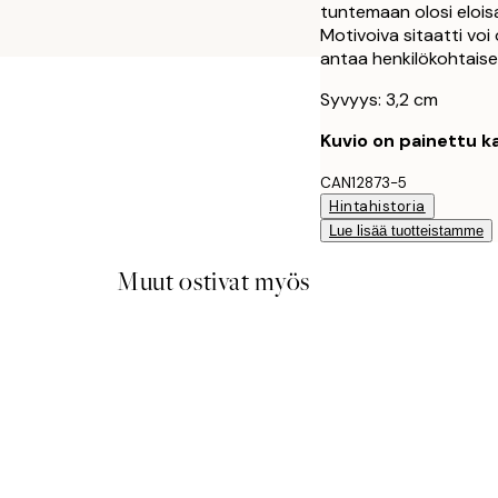
tuntemaan olosi eloi
Motivoiva sitaatti voi o
antaa henkilökohtais
Syvyys: 3,2 cm
Kuvio on painettu ka
CAN12873-5
Hintahistoria
Lue lisää tuotteistamme
Muut ostivat myös