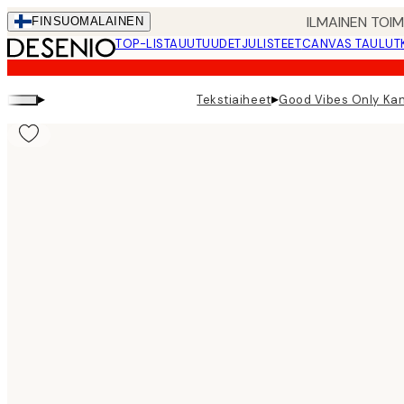
Skip
ILMAINEN TOI
FIN
SUOMALAINEN
to
TOP-LISTA
UUTUUDET
JULISTEET
CANVAS TAULUT
main
content.
▸
▸
Tekstiaiheet
Good Vibes Only Ka