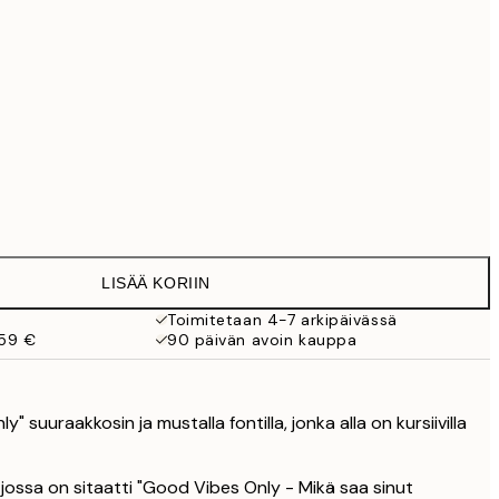
99 €
118,30 €
169 €
Ei kehystä
LISÄÄ KORIIN
Toimitetaan 4-7 arkipäivässä
 59 €
90 päivän avoin kauppa
" suuraakkosin ja mustalla fontilla, jonka alla on kursiivilla
jossa on sitaatti "Good Vibes Only - Mikä saa sinut