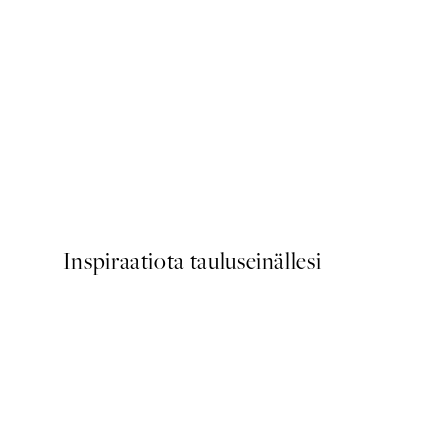
50%*
Scent of Roses Juliste
Alkaen 7,50 €
15 €
Inspiraatiota tauluseinällesi