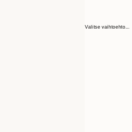
Valitse vaihtoehto...
30x40 cm
50x70 cm