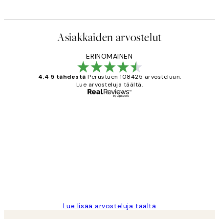
Asiakkaiden arvostelut
ERINOMAINEN
4.4 5 tähdestä
Perustuen 108425 arvosteluun.
Lue arvosteluja täältä.
Varmennettu ostaja
asiakkaiden
arvostelut
Very good quality. Fast delivery.
Thankyou.
19 touko
Tina I
Lue lisää arvosteluja täältä