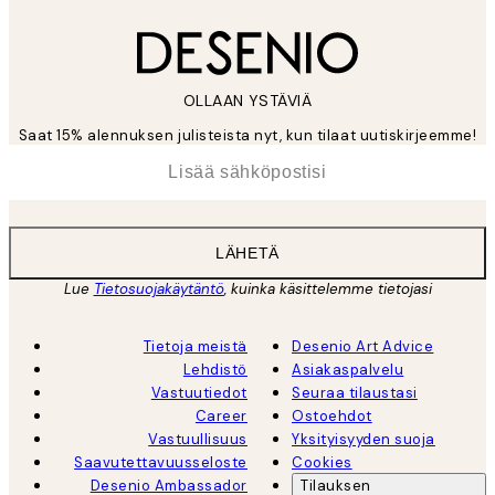
OLLAAN YSTÄVIÄ
Saat 15% alennuksen julisteista nyt, kun tilaat uutiskirjeemme!
*
Sähköposti
LÄHETÄ
Lue
Tietosuojakäytäntö
, kuinka käsittelemme tietojasi
Tietoja meistä
Desenio Art Advice
Lehdistö
Asiakaspalvelu
Vastuutiedot
Seuraa tilaustasi
Career
Ostoehdot
Vastuullisuus
Yksityisyyden suoja
Saavutettavuusseloste
Cookies
Desenio Ambassador
Tilauksen