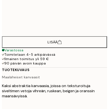
70x100 cm - Tumma tammi kehys
55
100x140 cm - Tumma tammi kehys
1 21
135x135 cm - Tumma tammi kehys
1 83
LISÄÄ
Varastossa
Toimitetaan 4-5 arkipäivässä
Ilmainen toimitus yli 59 €
90 päivän avoin kauppa
TUOTEKUVAUS
Maaläheiset kanvaasit
Kaksi abstraktia kanvaasia, joissa on teksturoituja
siveltimen vetoja vihreän, ruskean, beigen ja oranssin
maansävyissä.