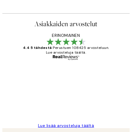
Alkaen 7,50 €
15 €
Asiakkaiden arvostelut
ERINOMAINEN
4.4 5 tähdestä
Perustuen 108425 arvosteluun.
Lue arvosteluja täältä.
Varmennettu ostaja
asiakkaiden
arvostelut
Very good quality. Fast delivery.
Thankyou.
19 touko
Tina I
Lue lisää arvosteluja täältä