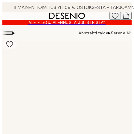
Skip
to
main
ALE - 50% ALENNUSTA JULISTEISTA*
content.
▸
▸
Abstrakti taide
Serene Abs
Product
images