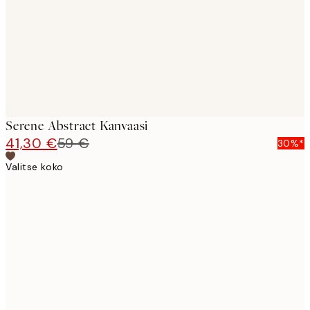
Serene Abstract Kanvaasi
41,30 €
59 €
30%*
Valitse koko