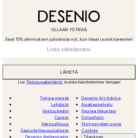
OLLAAN YSTÄVIÄ
Saat 15% alennuksen julisteista nyt, kun tilaat uutiskirjeemme!
*
Sähköposti
LÄHETÄ
Lue
Tietosuojakäytäntö
, kuinka käsittelemme tietojasi
Tietoja meistä
Desenio Art Advice
Lehdistö
Asiakaspalvelu
Vastuutiedot
Seuraa tilaustasi
Career
Ostoehdot
Vastuullisuus
Yksityisyyden suoja
Saavutettavuusseloste
Cookies
Desenio Ambassador
Tilauksen