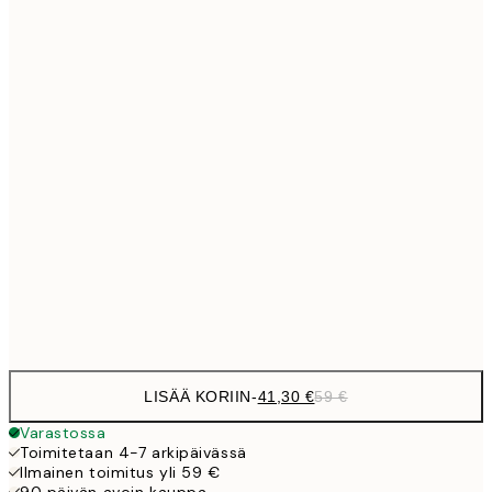
Ei kehystä
LISÄÄ KORIIN
-
41,30 €
59 €
Varastossa
Toimitetaan 4-7 arkipäivässä
Ilmainen toimitus yli 59 €
90 päivän avoin kauppa