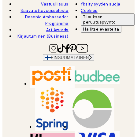
Vastuullisuus
Yksityisyyden suoja
Saavutettavuusseloste
Cookies
Desenio Ambassador
Tilauksen
peruutuspyyntö
Programme
Hallitse evästeitä
Art Awards
Kirjautuminen (Business)
FIN
SUOMALAINEN