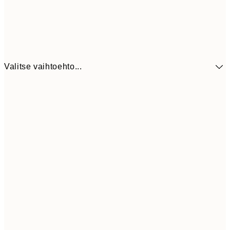
Valitse vaihtoehto...
41,3
30x40 cm