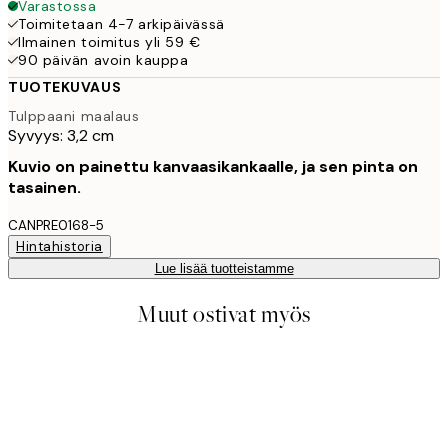
Varastossa
Toimitetaan 4-7 arkipäivässä
Ilmainen toimitus yli 59 €
90 päivän avoin kauppa
TUOTEKUVAUS
Tulppaani maalaus
Syvyys: 3,2 cm
Kuvio on painettu kanvaasikankaalle, ja sen pinta on
tasainen.
CANPRE0168-5
Hintahistoria
Lue lisää tuotteistamme
Muut ostivat myös