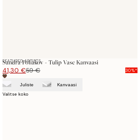
images
FEATURED ARTISTS
Sandra Poliakov - Tulip Vase Kanvaasi
41,30 €
59 €
30%*
Juliste
Kanvaasi
Valitse koko