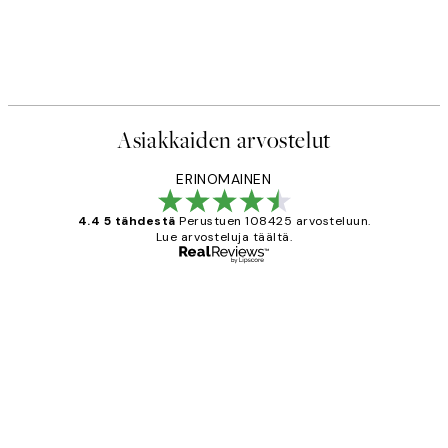
Asiakkaiden arvostelut
ERINOMAINEN
4.4 5 tähdestä
Perustuen 108425 arvosteluun.
Lue arvosteluja täältä.
Varmennettu ostaja
asiakkaiden
arvostelut
Very good quality. Fast delivery.
Thankyou.
19 touko
Tina I