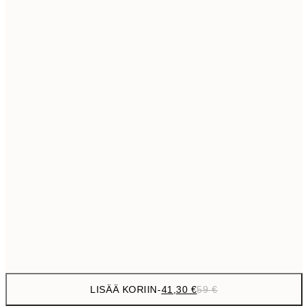
69,3
50x70 cm
Ei kehystä
LISÄÄ KORIIN
-
41,30 €
59 €