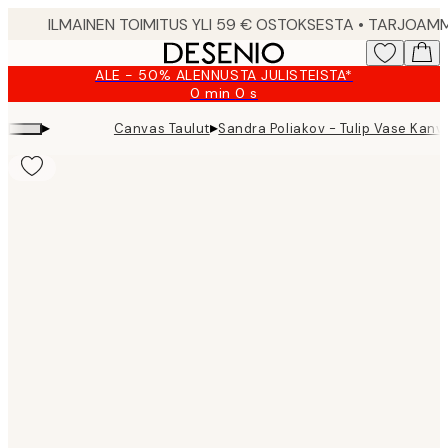
Skip
to
main
ALE - 50% ALENNUSTA JULISTEISTA*
content.
0 min
0 s
Voimassa
asti:
▸
▸
Canvas Taulut
Sandra Poliakov - Tulip Vase Kanv
2026-
08-
09
Product