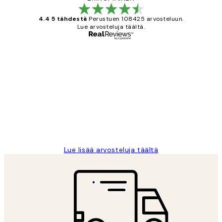
4.4 5 tähdestä
Perustuen 108425 arvosteluun.
Lue arvosteluja täältä.
Varmennettu ostaja
asiakkaiden
arvostelut
Very good quality. Fast delivery.
Thankyou.
19 touko
Tina I
Lue lisää arvosteluja täältä