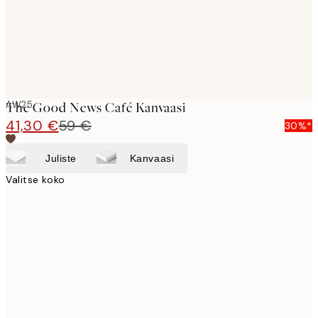
AW25
The Good News Café Kanvaasi
41,30 €
59 €
30%*
Juliste
Kanvaasi
Valitse koko