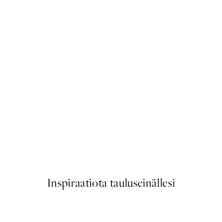
50%*
Traces of Light No2 Juliste
Alkaen 7,50 €
15 €
Inspiraatiota tauluseinällesi