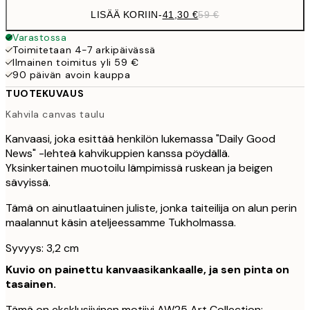
LISÄÄ KORIIN
-
41,30 €
59 €
Varastossa
Toimitetaan 4-7 arkipäivässä
Ilmainen toimitus yli 59 €
90 päivän avoin kauppa
TUOTEKUVAUS
Kahvila canvas taulu
Kanvaasi, joka esittää henkilön lukemassa "Daily Good
News" -lehteä kahvikuppien kanssa pöydällä.
Yksinkertainen muotoilu lämpimissä ruskean ja beigen
sävyissä.
Tämä on ainutlaatuinen juliste, jonka taiteilija on alun perin
maalannut käsin ateljeessamme Tukholmassa.
Syvyys: 3,2 cm
Kuvio on painettu kanvaasikankaalle, ja sen pinta on
tasainen.
Tämä on eksklusiivinen motiivi AW25 Art Collection: