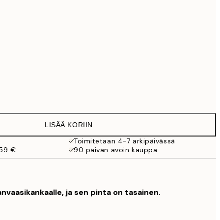
99 €
Ei kehystä
LISÄÄ KORIIN
Toimitetaan 4-7 arkipäivässä
 59 €
90 päivän avoin kauppa
nvaasikankaalle, ja sen pinta on tasainen.