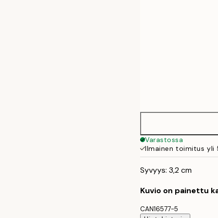
Varastossa
Ilmainen toimitus yli
Syvyys: 3,2 cm
Kuvio on painettu ka
CAN16577-5