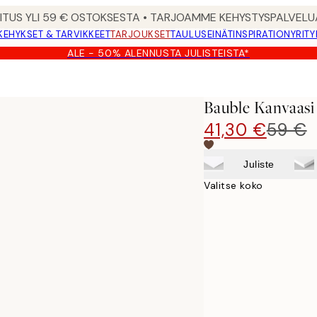
MITUS YLI 59 € OSTOKSESTA • TARJOAMME KEHYSTYSPALVELU
KEHYKSET & TARVIKKEET
TARJOUKSET
TAULUSEINÄT
INSPIRATION
YRITY
ALE - 50% ALENNUSTA JULISTEISTA*
Bauble Kanvaasi
41,30 €
59 €
Juliste
Valitse koko