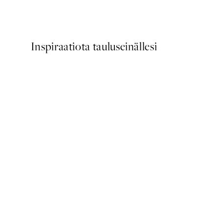
Alkaen 7,50 €
15 €
Inspiraatiota tauluseinällesi