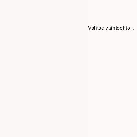
Valitse vaihtoehto...
30x40 cm
50x70 cm