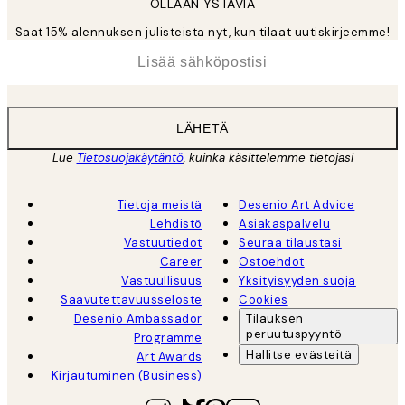
OLLAAN YSTÄVIÄ
Saat 15% alennuksen julisteista nyt, kun tilaat uutiskirjeemme!
*
Sähköposti
LÄHETÄ
Lue
Tietosuojakäytäntö
, kuinka käsittelemme tietojasi
Tietoja meistä
Desenio Art Advice
Lehdistö
Asiakaspalvelu
Vastuutiedot
Seuraa tilaustasi
Career
Ostoehdot
Vastuullisuus
Yksityisyyden suoja
Saavutettavuusseloste
Cookies
Desenio Ambassador
Tilauksen
peruutuspyyntö
Programme
Hallitse evästeitä
Art Awards
Kirjautuminen (Business)