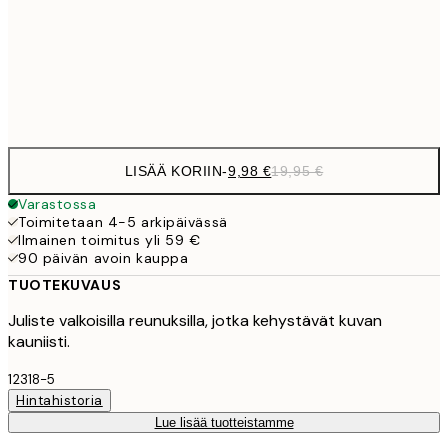
16,2
50x70 cm
32,
Frame
options
LISÄÄ KORIIN
-
9,98 €
19,95 €
Varastossa
Toimitetaan 4-5 arkipäivässä
Ilmainen toimitus yli 59 €
90 päivän avoin kauppa
TUOTEKUVAUS
Juliste valkoisilla reunuksilla, jotka kehystävät kuvan
kauniisti.
12318-5
Hintahistoria
Lue lisää tuotteistamme