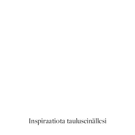
50%*
Abstract Eucalyptus No1 Julis
Alkaen 6,50 €
13 €
Inspiraatiota tauluseinällesi