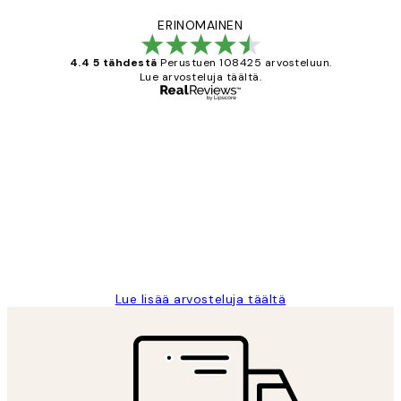
ERINOMAINEN
4.4 5 tähdestä
Perustuen 108425 arvosteluun.
Lue arvosteluja täältä.
Varmennettu ostaja
asiakkaiden
arvostelut
Very good quality. Fast delivery.
Thankyou.
19 touko
Tina I
Lue lisää arvosteluja täältä