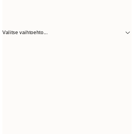
Valitse vaihtoehto...
9,
30x40 cm
19,