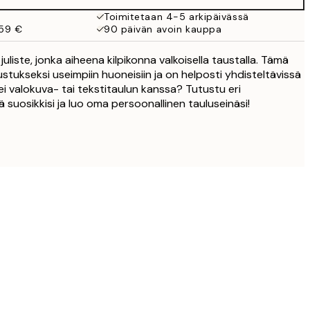
Toimitetaan 4-5 arkipäivässä
 59 €
90 päivän avoin kauppa
uliste, jonka aiheena kilpikonna valkoisella taustalla. Tämä
sustukseksi useimpiin huoneisiin ja on helposti yhdisteltävissä
ksei valokuva- tai tekstitaulun kanssa? Tutustu eri
 suosikkisi ja luo oma persoonallinen tauluseinäsi!