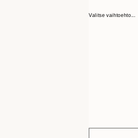
Valitse vaihtoehto...
Frame
13x18 cm
options
50x70 cm