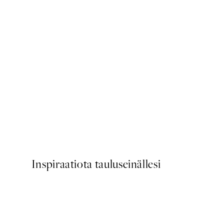
50%*
Two Canoes Juliste
Alkaen 6,50 €
13 €
Inspiraatiota tauluseinällesi