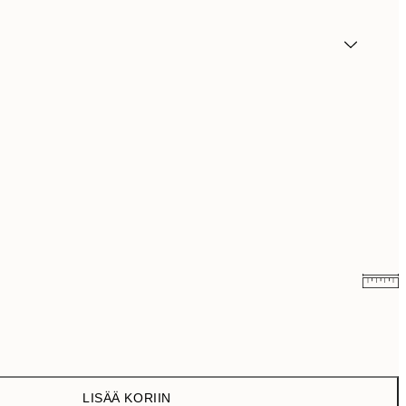
3,98 €
7,95 €
16,23 €
32,45 €
LISÄÄ KORIIN