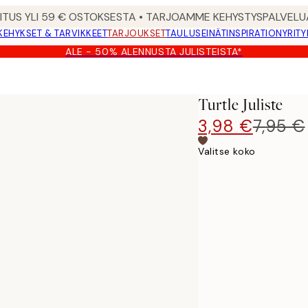
MITUS YLI 59 € OSTOKSESTA • TARJOAMME KEHYSTYSPALVELU
KEHYKSET & TARVIKKEET
TARJOUKSET
TAULUSEINÄT
INSPIRATION
YRITY
ALE - 50% ALENNUSTA JULISTEISTA*
Turtle Juliste
3,98 €
7,95 €
Valitse koko