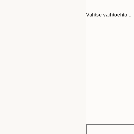
Valitse vaihtoehto...
Frame
30x40 cm
options
50x70 cm