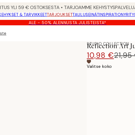
MITUS YLI 59 € OSTOKSESTA • TARJOAMME KEHYSTYSPALVELU
KEHYKSET & TARVIKKEET
TARJOUKSET
TAULUSEINÄT
INSPIRATION
YRITY
ALE - 50% ALENNUSTA JULISTEISTA*
iste
STUDIO COLLECTION
Reflection Art Ju
10,98 €
21,95
Valitse koko