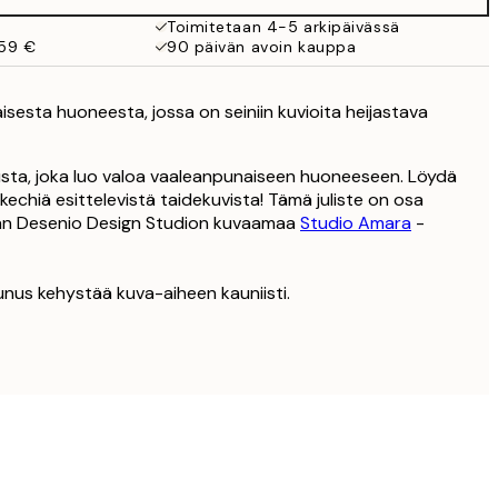
Toimitetaan 4-5 arkipäivässä
 59 €
90 päivän avoin kauppa
sesta huoneesta, jossa on seiniin kuvioita heijastava
sta, joka luo valoa vaaleanpunaiseen huoneeseen. Löydä
akechiä esittelevistä taidekuvista! Tämä juliste on osa
an Desenio Design Studion kuvaamaa
Studio Amara
-
unus kehystää kuva-aiheen kauniisti.