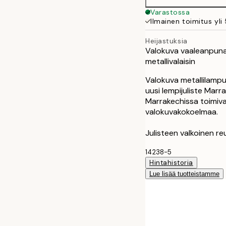
Varastossa
Ilmainen toimitus yli
Heijastuksia
Valokuva vaaleanpunai
metallivalaisin
Valokuva metallilampu
uusi lempijuliste Marr
Marrakechissa toimiv
valokuvakokoelmaa.
Julisteen valkoinen re
14238-5
Hintahistoria
Lue lisää tuotteistamme