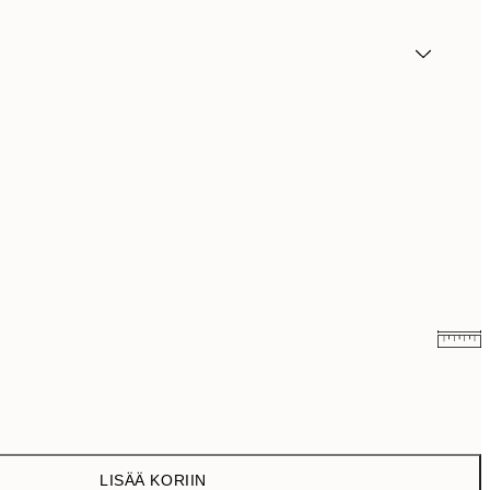
10,98 €
21,95 €
19 €
38 €
LISÄÄ KORIIN