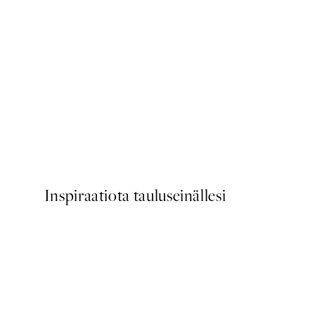
50%*
Taguchi Tomoki - Yatsuo No
Alkaen 6,50 €
13 €
Inspiraatiota tauluseinällesi