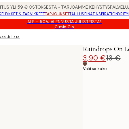
MITUS YLI 59 € OSTOKSESTA • TARJOAMME KEHYSTYSPALVELU
KEHYKSET & TARVIKKEET
TARJOUKSET
TAULUSEINÄT
INSPIRATION
YRITY
ALE - 50% ALENNUSTA JULISTEISTA*
0 min
0 s
Voimassa
asti:
es Juliste
2026-
08-
Raindrops On Le
09
3,90 €
13 €
Valitse koko