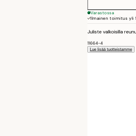
Varastossa
Ilmainen toimitus yli
Juliste valkoisilla reun
11664-4
Lue lisää tuotteistamme