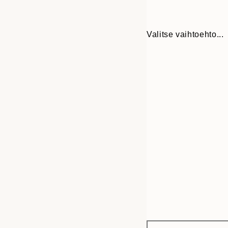
Valitse vaihtoehto...
Frame
21x30 cm
options