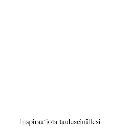
-70%
Outlet
Sliced Grapefruit Juliste
Alkaen 3,90 €
13 €
Inspiraatiota tauluseinällesi