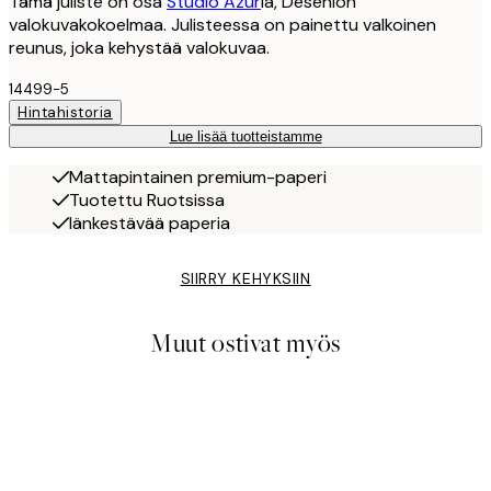
Tämä juliste on osa
Studio Azur
ia, Desenion
valokuvakokoelmaa. Julisteessa on painettu valkoinen
reunus, joka kehystää valokuvaa.
14499-5
Hintahistoria
Lue lisää tuotteistamme
Mattapintainen premium-paperi
Tuotettu Ruotsissa
Iänkestävää paperia
SIIRRY KEHYKSIIN
Muut ostivat myös