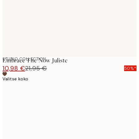
images
STUDIO COLLECTION
Embrace The Now Juliste
10,98 €
21,95 €
50%*
Valitse koko