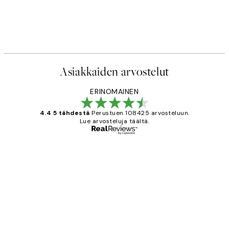
Asiakkaiden arvostelut
ERINOMAINEN
4.4 5 tähdestä
Perustuen 108425 arvosteluun.
Lue arvosteluja täältä.
Varmennettu ostaja
asiakkaiden
arvostelut
Very good quality. Fast delivery.
Thankyou.
19 touko
Tina I