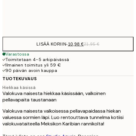
Frame
options
LISÄÄ KORIIN
-
10,98 €
21,95 €
Varastossa
Toimitetaan 4-5 arkipäivässä
Ilmainen toimitus yli 59 €
90 päivän avoin kauppa
TUOTEKUVAUS
Hiekkaa käsissä
Valokuva naisesta hiekkaa käsissään, valkoinen
pellavapaita taustanaan
Valokuva naisesta valkoisessa pellavapaidassa hiekan
valuessa sormien läpi. Luo rentouttava tunnelma kotiisi
valokuvataiteella Meksikon Karibian rannikolta!