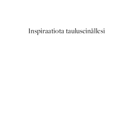
Ekaterina Zagorska - Tennis C
Alkaen 13,17 €
21,95 €
Inspiraatiota tauluseinällesi