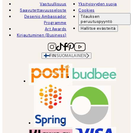
Vastuullisuus
Yksityisyyden suoja
Saavutettavuusseloste
Cookies
Desenio Ambassador
Tilauksen
peruutuspyyntö
Programme
Hallitse evästeitä
Art Awards
Kirjautuminen (Business)
FIN
SUOMALAINEN