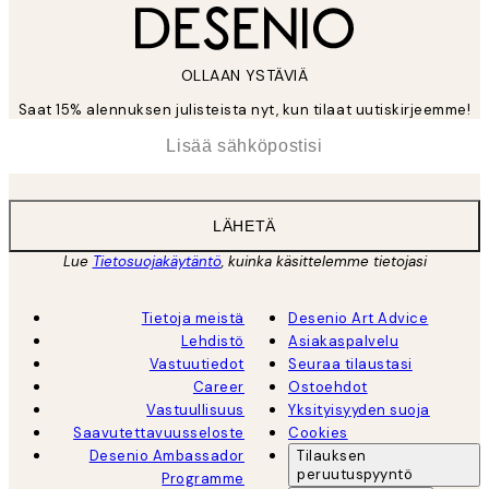
OLLAAN YSTÄVIÄ
Saat 15% alennuksen julisteista nyt, kun tilaat uutiskirjeemme!
*
Sähköposti
LÄHETÄ
Lue
Tietosuojakäytäntö
, kuinka käsittelemme tietojasi
Tietoja meistä
Desenio Art Advice
Lehdistö
Asiakaspalvelu
Vastuutiedot
Seuraa tilaustasi
Career
Ostoehdot
Vastuullisuus
Yksityisyyden suoja
Saavutettavuusseloste
Cookies
Desenio Ambassador
Tilauksen
peruutuspyyntö
Programme