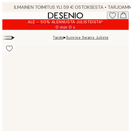
Skip
to
main
ALE - 50% ALENNUSTA JULISTEISTA*
content.
0 min
0 s
Voimassa
asti:
▸
▸
Taide
Sunrise Swans Juliste
2026-
08-
09
Product