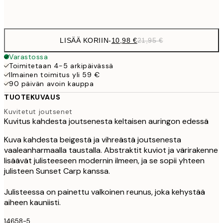
Frame
options
LISÄÄ KORIIN
-
10,98 €
21,95 €
Varastossa
Toimitetaan 4-5 arkipäivässä
Ilmainen toimitus yli 59 €
90 päivän avoin kauppa
TUOTEKUVAUS
Kuvitetut joutsenet
Kuvitus kahdesta joutsenesta keltaisen auringon edessä
Kuva kahdesta beigestä ja vihreästä joutsenesta
vaaleanharmaalla taustalla. Abstraktit kuviot ja värirakenne
lisäävät julisteeseen modernin ilmeen, ja se sopii yhteen
julisteen Sunset Carp kanssa.
Julisteessa on painettu valkoinen reunus, joka kehystää
aiheen kauniisti.
14658-5