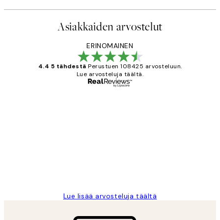
Asiakkaiden arvostelut
ERINOMAINEN
4.4 5 tähdestä
Perustuen 108425 arvosteluun.
Lue arvosteluja täältä.
Varmennettu ostaja
asiakkaiden
arvostelut
Very good quality. Fast delivery.
Thankyou.
19 touko
Tina I
Lue lisää arvosteluja täältä