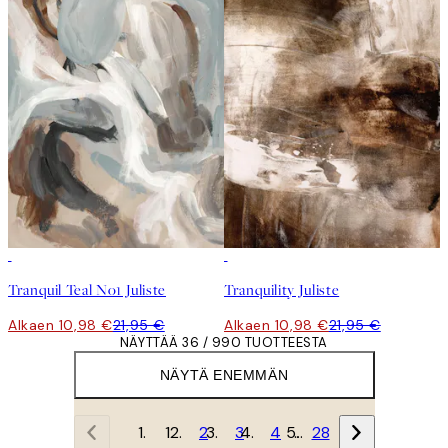
50%*
50%*
Tranquil Teal No1 Juliste
Tranquility Juliste
Alkaen 10,98 €
21,95 €
Alkaen 10,98 €
21,95 €
NÄYTTÄÄ 36 / 990 TUOTTEESTA
NÄYTÄ ENEMMÄN
1
2
3
4
…
28