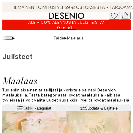
Skip
to
main
ALE - 50% ALENNUSTA JULISTEISTA*
content.
0 min
0 s
Voimassa
asti:
▸
▸
Taide
Maalaus
2026-
08-
09
Julisteet
Maalaus
Tuo esiin sisäinen taiteilijasi ja koristele seinäsi Desenion
maalauksilla. Tästä kategoriasta löydät maalauksia kaikissa
tyyleissä ja voit valita uudet suosikkisi. Meiltä löydät maalauksia
kaikissa tyylilajeissa ja jokaiseen makuun, selaa ja löydä ne, joita
Lue lisää
Kaikki kategoriat
Suodata & Lajittele
rakastat eniten, ennen kuin luot uuden taiteellisen tauluseinän.