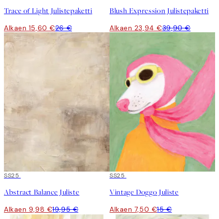
Trace of Light Julistepaketti
Blush Expression Julistepaketti
Alkaen 15,60 €
26 €
Alkaen 23,94 €
39,90 €
50%*
SS25
50%*
SS25
Abstract Balance Juliste
Vintage Doggo Juliste
Alkaen 9,98 €
19,95 €
Alkaen 7,50 €
15 €