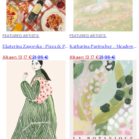
40%*
FEATURED ARTISTS
40%*
FEATURED ARTISTS
Ekaterina Zagorska - Pizza & Pasta Party Juliste
Katharina Puritscher - Meadow Juliste
Alkaen 13,17 €
21,95 €
Alkaen 13,17 €
21,95 €