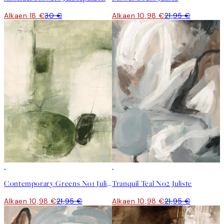
Alkaen 18 €
30 €
Alkaen 10,98 €
21,95 €
50%*
50%*
Contemporary Greens No1 Juliste
Tranquil Teal No2 Juliste
Alkaen 10,98 €
21,95 €
Alkaen 10,98 €
21,95 €