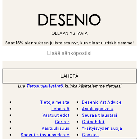
OLLAAN YSTÄVIÄ
Saat 15% alennuksen julisteista nyt, kun tilaat uutiskirjeemme!
*
Sähköposti
LÄHETÄ
Lue
Tietosuojakäytäntö
, kuinka käsittelemme tietojasi
Tietoja meistä
Desenio Art Advice
Lehdistö
Asiakaspalvelu
Vastuutiedot
Seuraa tilaustasi
Career
Ostoehdot
Vastuullisuus
Yksityisyyden suoja
Saavutettavuusseloste
Cookies