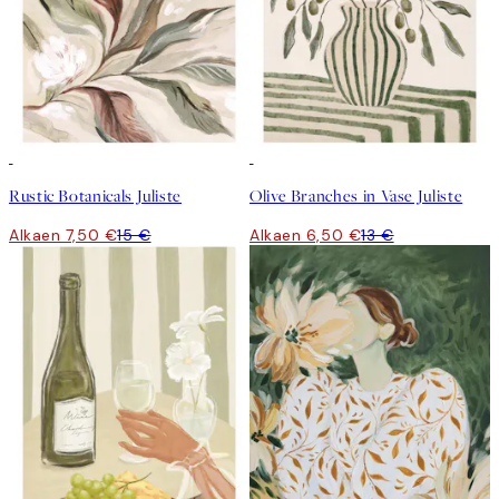
50%*
50%*
Rustic Botanicals Juliste
Olive Branches in Vase Juliste
Alkaen 7,50 €
15 €
Alkaen 6,50 €
13 €