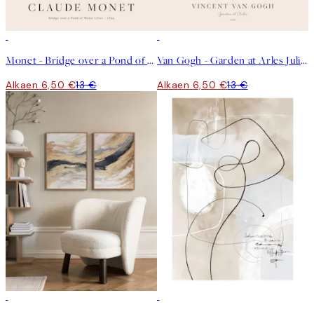
50%*
50%*
Monet - Bridge over a Pond of Water Lilies Juliste
Van Gogh - Garden at Arles Juliste
Alkaen 6,50 €
13 €
Alkaen 6,50 €
13 €
-40%
50%*