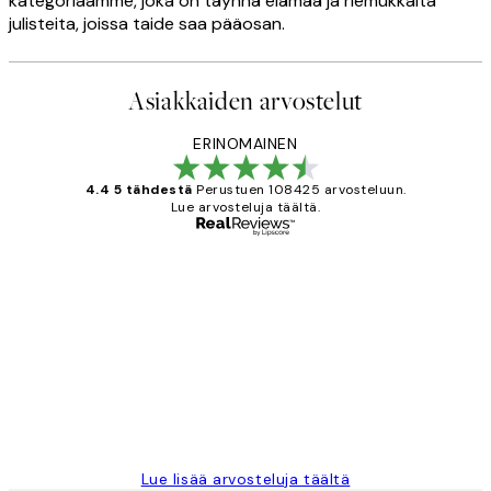
kategoriaamme, joka on täynnä elämää ja riemukkaita
julisteita, joissa taide saa pääosan.
Asiakkaiden arvostelut
ERINOMAINEN
4.4 5 tähdestä
Perustuen 108425 arvosteluun.
Lue arvosteluja täältä.
Varmennettu ostaja
asiakkaiden
arvostelut
Very good quality. Fast delivery.
Thankyou.
19 touko
Tina I
Lue lisää arvosteluja täältä