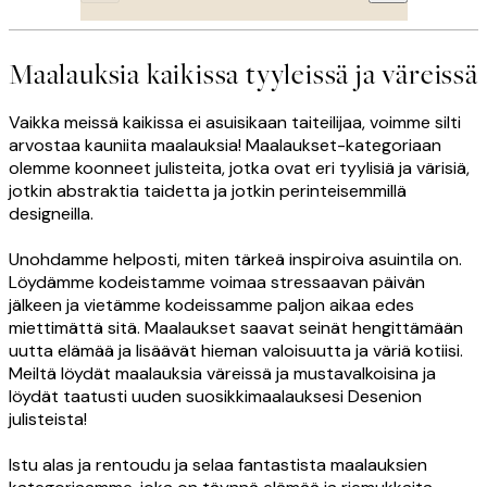
Maalauksia kaikissa tyyleissä ja väreissä
Vaikka meissä kaikissa ei asuisikaan taiteilijaa, voimme silti
arvostaa kauniita maalauksia! Maalaukset-kategoriaan
olemme koonneet julisteita, jotka ovat eri tyylisiä ja värisiä,
jotkin abstraktia taidetta ja jotkin perinteisemmillä
designeilla.
Unohdamme helposti, miten tärkeä inspiroiva asuintila on.
Löydämme kodeistamme voimaa stressaavan päivän
jälkeen ja vietämme kodeissamme paljon aikaa edes
miettimättä sitä. Maalaukset saavat seinät hengittämään
uutta elämää ja lisäävät hieman valoisuutta ja väriä kotiisi.
Meiltä löydät maalauksia väreissä ja mustavalkoisina ja
löydät taatusti uuden suosikkimaalauksesi Desenion
julisteista!
Istu alas ja rentoudu ja selaa fantastista maalauksien