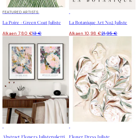
40%*
FEATURED ARTISTS
50%*
La Poire - Green Coat Juliste
La Botanique Art No2 Juliste
Alkaen 7,80 €
13 €
Alkaen 10,98 €
21,95 €
-40%
50%*
Abstract Flowers Julistepaketti
Flower Dress Juliste