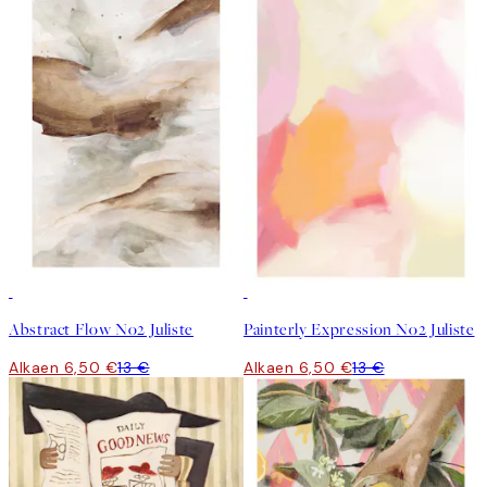
50%*
50%*
Abstract Flow No2 Juliste
Painterly Expression No2 Juliste
Alkaen 6,50 €
13 €
Alkaen 6,50 €
13 €