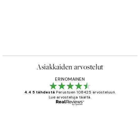
Asiakkaiden arvostelut
ERINOMAINEN
4.4 5 tähdestä
Perustuen 108425 arvosteluun.
Lue arvosteluja täältä.
Varmennettu ostaja
asiakkaiden
arvostelut
Very good quality. Fast delivery.
Thankyou.