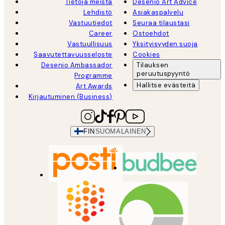
Tietoja meistä
Desenio Art Advice
Lehdistö
Asiakaspalvelu
Vastuutiedot
Seuraa tilaustasi
Career
Ostoehdot
Vastuullisuus
Yksityisyyden suoja
Saavutettavuusseloste
Cookies
Desenio Ambassador
Tilauksen
peruutuspyyntö
Programme
Hallitse evästeitä
Art Awards
Kirjautuminen (Business)
FIN
SUOMALAINEN