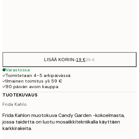
59,5
100x150 cm
1
Frame
options
LISÄÄ KORIIN
-
19 €
38 €
Varastossa
Toimitetaan 4-5 arkipäivässä
Ilmainen toimitus yli 59 €
90 päivän avoin kauppa
TUOTEKUVAUS
Frida Kahlo
Frida Kahlon muotokuva Candy Garden -kokoelmasta,
jossa taidetta on luotu mosaiikkitekniikalla käyttäen
karkkirakeita.