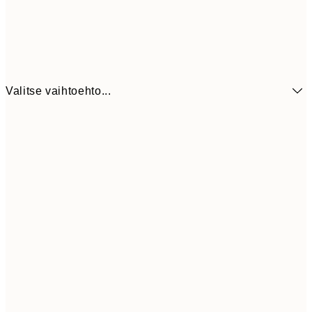
Valitse vaihtoehto...
1
50x70 cm