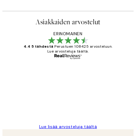
Asiakkaiden arvostelut
ERINOMAINEN
4.4 5 tähdestä
Perustuen 108425 arvosteluun.
Lue arvosteluja täältä.
Varmennettu ostaja
asiakkaiden
arvostelut
Very good quality. Fast delivery.
Thankyou.
19 touko
Tina I
Lue lisää arvosteluja täältä