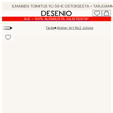
Skip
to
main
ALE - 50% ALENNUSTA JULISTEISTA*
content.
▸
▸
Taide
Atelier Art No2 Juliste
Product
images