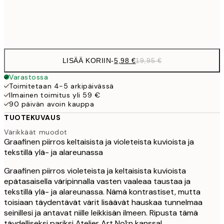
Frame
options
LISÄÄ KORIIN
-
5,98 €
19,95 €
Varastossa
Toimitetaan 4-5 arkipäivässä
Ilmainen toimitus yli 59 €
90 päivän avoin kauppa
TUOTEKUVAUS
Värikkäät muodot
Graafinen piirros keltaisista ja violeteista kuvioista ja
tekstillä ylä- ja alareunassa
Graafinen piirros violeteista ja keltaisista kuvioista
epätasaisella väripinnalla vasten vaaleaa taustaa ja
tekstillä ylä- ja alareunassa. Nämä kontrastiset, mutta
toisiaan täydentävät värit lisäävät hauskaa tunnelmaa
seinillesi ja antavat niille leikkisän ilmeen. Ripusta tämä
täydelliseksi pariksi Atelier Art No1:n kanssa!