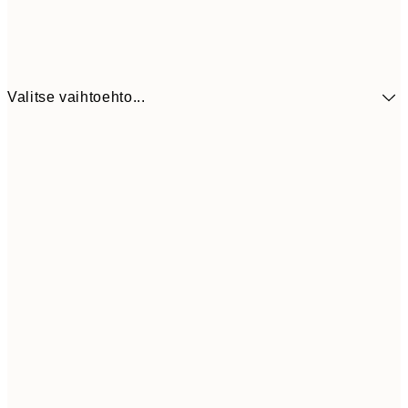
Valitse vaihtoehto...
5,
30x40 cm
19,