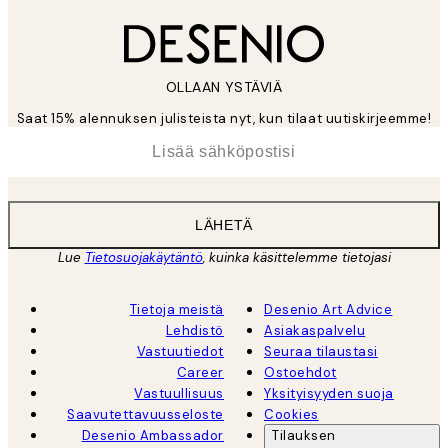
OLLAAN YSTÄVIÄ
Saat 15% alennuksen julisteista nyt, kun tilaat uutiskirjeemme!
*
Sähköposti
LÄHETÄ
Lue
Tietosuojakäytäntö
, kuinka käsittelemme tietojasi
Tietoja meistä
Desenio Art Advice
Lehdistö
Asiakaspalvelu
Vastuutiedot
Seuraa tilaustasi
Career
Ostoehdot
Vastuullisuus
Yksityisyyden suoja
Saavutettavuusseloste
Cookies
Desenio Ambassador
Tilauksen