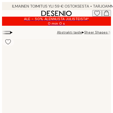
Skip
to
main
ALE - 50% ALENNUSTA JULISTEISTA*
content.
0 min
0 s
Voimassa
asti:
▸
▸
Abstrakti taide
Sheer Shapes No1
2026-
08-
10
Product