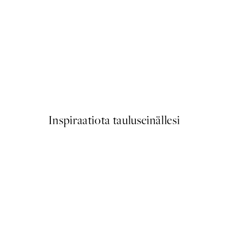
50%*
Beige Abstract No1 Juliste
Alkaen 9,98 €
19,95 €
Inspiraatiota tauluseinällesi