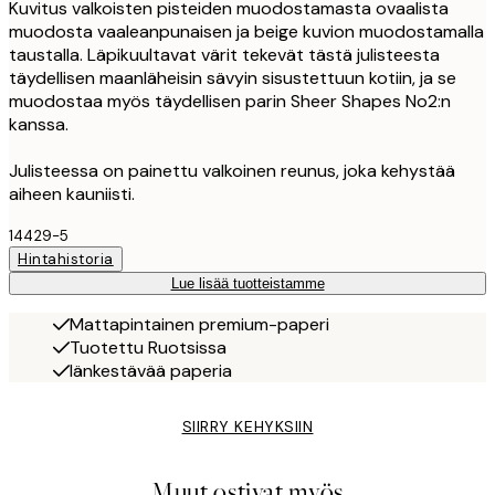
Kuvitus valkoisten pisteiden muodostamasta ovaalista
muodosta vaaleanpunaisen ja beige kuvion muodostamalla
taustalla. Läpikuultavat värit tekevät tästä julisteesta
täydellisen maanläheisin sävyin sisustettuun kotiin, ja se
muodostaa myös täydellisen parin Sheer Shapes No2:n
kanssa.
Julisteessa on painettu valkoinen reunus, joka kehystää
aiheen kauniisti.
14429-5
Hintahistoria
Lue lisää tuotteistamme
Mattapintainen premium-paperi
Tuotettu Ruotsissa
Iänkestävää paperia
SIIRRY KEHYKSIIN
Muut ostivat myös