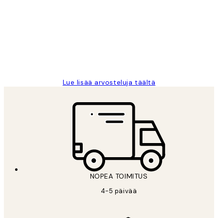
arvostelut
Very good quality. Fast delivery.
Thankyou.
19 touko
Tina I
Lue lisää arvosteluja täältä
NOPEA TOIMITUS
4-5 päivää