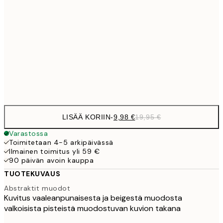
16,2
50x70 cm
32,
59,5
100x150 cm
1
Frame
options
LISÄÄ KORIIN
-
9,98 €
19,95 €
Varastossa
Toimitetaan 4-5 arkipäivässä
Ilmainen toimitus yli 59 €
90 päivän avoin kauppa
TUOTEKUVAUS
Abstraktit muodot
Kuvitus vaaleanpunaisesta ja beigestä muodosta
valkoisista pisteistä muodostuvan kuvion takana