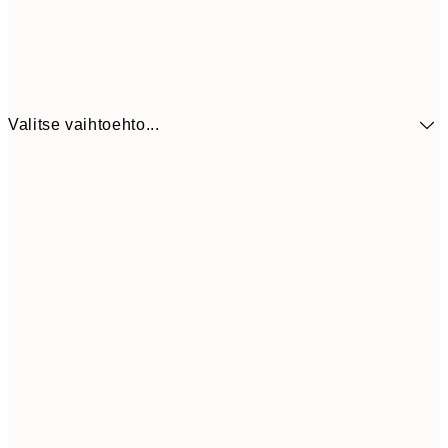
Valitse vaihtoehto...
9,
30x40 cm
19,