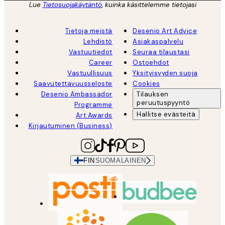
Lue
Tietosuojakäytäntö
, kuinka käsittelemme tietojasi
Tietoja meistä
Desenio Art Advice
Lehdistö
Asiakaspalvelu
Vastuutiedot
Seuraa tilaustasi
Career
Ostoehdot
Vastuullisuus
Yksityisyyden suoja
Saavutettavuusseloste
Cookies
Desenio Ambassador
Tilauksen
peruutuspyyntö
Programme
Hallitse evästeitä
Art Awards
Kirjautuminen (Business)
FIN
SUOMALAINEN