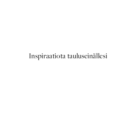
50%*
Bauhaus Design Swirls Juliste
Alkaen 6,50 €
13 €
Inspiraatiota tauluseinällesi