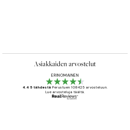
Asiakkaiden arvostelut
ERINOMAINEN
4.4 5 tähdestä
Perustuen 108425 arvosteluun.
Lue arvosteluja täältä.
Varmennettu ostaja
asiakkaiden
arvostelut
Very good quality. Fast delivery.
Thankyou.