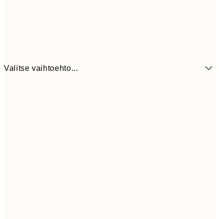
Valitse vaihtoehto...
6,
21x30 cm