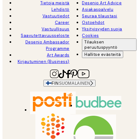
Tietoja meistä
Desenio Art Advice
Lehdistö
Asiakaspalvelu
Vastuutiedot
Seuraa tilaustasi
Career
Ostoehdot
Vastuullisuus
Yksityisyyden suoja
Saavutettavuusseloste
Cookies
Desenio Ambassador
Tilauksen
peruutuspyyntö
Programme
Hallitse evästeitä
Art Awards
Kirjautuminen (Business)
FIN
SUOMALAINEN