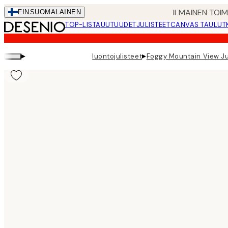
Skip
ILMAINEN TOI
FIN
SUOMALAINEN
to
TOP-LISTA
UUTUUDET
JULISTEET
CANVAS TAULUT
main
content.
▸
▸
luontojulisteet
Foggy Mountain View Ju