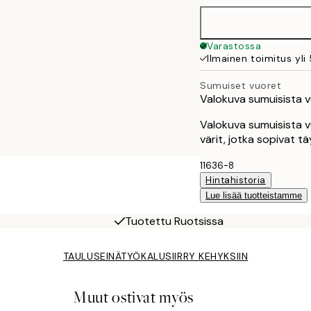
Varastossa
Ilmainen toimitus yli
Sumuiset vuoret
Valokuva sumuisista vu
Valokuva sumuisista vu
värit, jotka sopivat tä
11636-8
Hintahistoria
Lue lisää tuotteistamme
Tuotettu Ruotsissa
TAULUSEINÄTYÖKALU
SIIRRY KEHYKSIIN
Muut ostivat myös