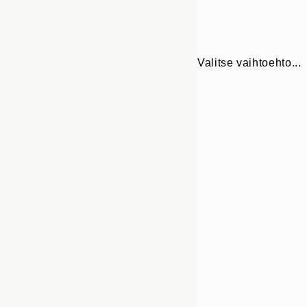
Valitse vaihtoehto...
Frame
50x70 cm
options
70x100 cm