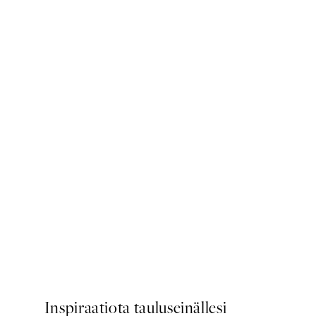
50%*
Be Gentle With Your Heart J
Alkaen 3,98 €
7,95 €
Inspiraatiota tauluseinällesi