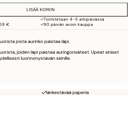
49 €
LISÄÄ KORIIN
Toimitetaan 4-5 arkipäivässä
 59 €
90 päivän avoin kauppa
orista josta aurinko paistaa läpi.
orista, joiden läpi paistaa auringonsäteet. Upeat siniset
ydellisesti luonnonystävän seinille.
Iänkestävää paperia