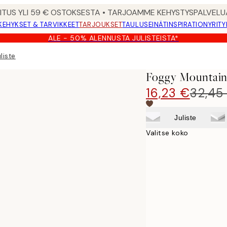
MITUS YLI 59 € OSTOKSESTA • TARJOAMME KEHYSTYSPALVELU
KEHYKSET & TARVIKKEET
TARJOUKSET
TAULUSEINÄT
INSPIRATION
YRITY
ALE - 50% ALENNUSTA JULISTEISTA*
liste
Foggy Mountain 
16,23 €
32,45
Juliste
Valitse koko