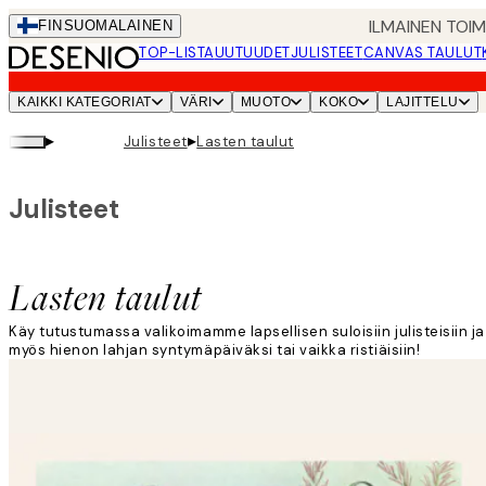
Skip
ILMAINEN TOI
FIN
SUOMALAINEN
to
TOP-LISTA
UUTUUDET
JULISTEET
CANVAS TAULUT
main
content.
KAIKKI KATEGORIAT
VÄRI
MUOTO
KOKO
LAJITTELU
▸
▸
Julisteet
Lasten taulut
Julisteet
Lasten taulut
Käy tutustumassa valikoimamme lapsellisen suloisiin julisteisiin j
myös hienon lahjan syntymäpäiväksi tai vaikka ristiäisiin!