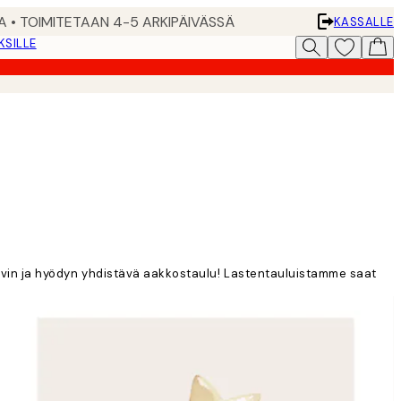
A • TOIMITETAAN 4-5 ARKIPÄIVÄSSÄ
KASSALLE
KSILLE
a huvin ja hyödyn yhdistävä aakkostaulu! Lastentauluistamme saat