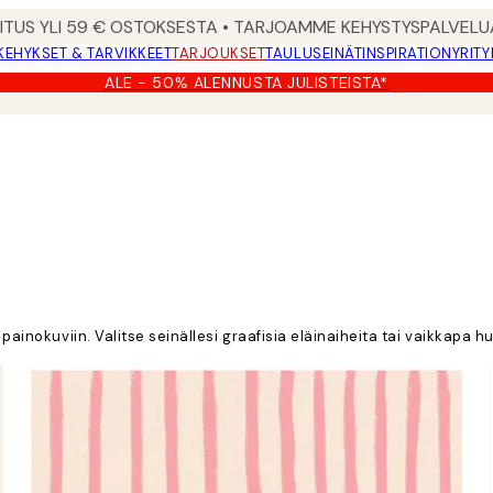
MITUS YLI 59 € OSTOKSESTA • TARJOAMME KEHYSTYSPALVELU
KEHYKSET & TARVIKKEET
TARJOUKSET
TAULUSEINÄT
INSPIRATION
YRITY
ALE - 50% ALENNUSTA JULISTEISTA*
a painokuviin. Valitse seinällesi graafisia eläinaiheita tai vaikkap