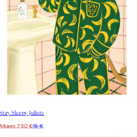
50%*
Stay Sleepy Juliste
Alkaen 7,50 €
15 €