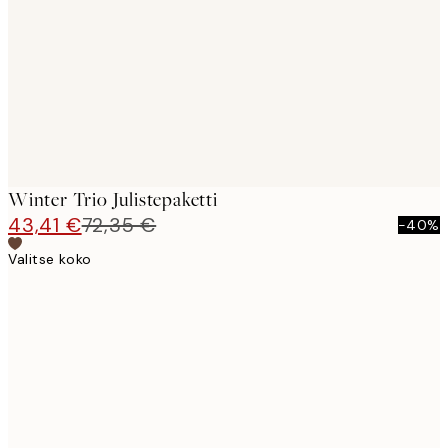
images
Winter Trio Julistepaketti
43,41 €
72,35 €
-40%
Valitse koko