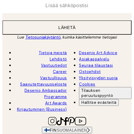
*
Sähköposti
LÄHETÄ
Lue
Tietosuojakäytäntö
, kuinka käsittelemme tietojasi
Tietoja meistä
Desenio Art Advice
Lehdistö
Asiakaspalvelu
Vastuutiedot
Seuraa tilaustasi
Career
Ostoehdot
Vastuullisuus
Yksityisyyden suoja
Saavutettavuusseloste
Cookies
Desenio Ambassador
Tilauksen
peruutuspyyntö
Programme
Hallitse evästeitä
Art Awards
Kirjautuminen (Business)
FIN
SUOMALAINEN