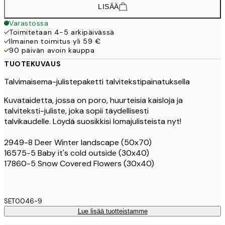
LISÄÄ
Varastossa
Toimitetaan 4-5 arkipäivässä
Ilmainen toimitus yli 59 €
90 päivän avoin kauppa
TUOTEKUVAUS
Talvimaisema-julistepaketti talvitekstipainatuksella
Kuvataidetta, jossa on poro, huurteisia kaisloja ja
talviteksti-juliste, joka sopii täydellisesti
talvikaudelle. Löydä suosikkisi lomajulisteista nyt!
2949-8 Deer Winter landscape (50x70)
16575-5 Baby it's cold outside (30x40)
17860-5 Snow Covered Flowers (30x40)
SET0046-9
Lue lisää tuotteistamme