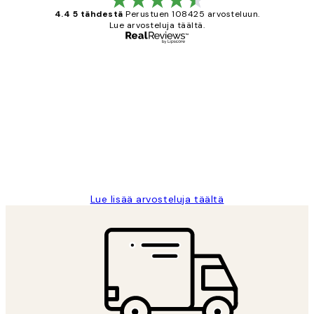
4.4 5 tähdestä
Perustuen 108425 arvosteluun.
Lue arvosteluja täältä.
Varmennettu ostaja
asiakkaiden
arvostelut
Very good quality. Fast delivery.
Thankyou.
19 touko
Tina I
Lue lisää arvosteluja täältä