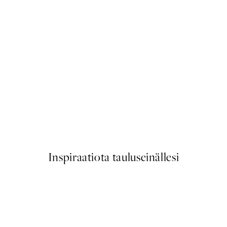
50%*
bar Juliste
Lazy Lama Juliste
Alkaen 6,50 €
13 €
Inspiraatiota tauluseinällesi