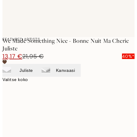
FEATURED ARTISTS
We Made Something Nice - Bonne Nuit Ma Cherie
Juliste
13,17 €
21,95 €
40%*
Juliste
Kanvaasi
Valitse koko