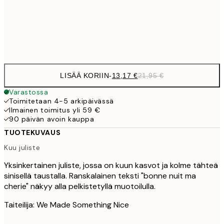
Frame
options
LISÄÄ KORIIN
-
13,17 €
21,95 €
Varastossa
Toimitetaan 4-5 arkipäivässä
Ilmainen toimitus yli 59 €
90 päivän avoin kauppa
TUOTEKUVAUS
Kuu juliste
Yksinkertainen juliste, jossa on kuun kasvot ja kolme tähteä
sinisellä taustalla. Ranskalainen teksti "bonne nuit ma
cherie" näkyy alla pelkistetyllä muotoilulla.
Taiteilija: We Made Something Nice