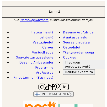
LÄHETÄ
Lue
Tietosuojakäytäntö
, kuinka käsittelemme tietojasi
Tietoja meistä
Desenio Art Advice
Lehdistö
Asiakaspalvelu
Vastuutiedot
Seuraa tilaustasi
Career
Ostoehdot
Vastuullisuus
Yksityisyyden suoja
Saavutettavuusseloste
Cookies
Desenio Ambassador
Tilauksen
peruutuspyyntö
Programme
Hallitse evästeitä
Art Awards
Kirjautuminen (Business)
FIN
SUOMALAINEN