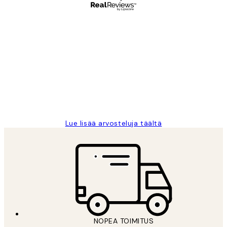
Varmennettu ostaja
asiakkaiden
arvostelut
Very good quality. Fast delivery.
Thankyou.
19 touko
Tina I
Lue lisää arvosteluja täältä
NOPEA TOIMITUS