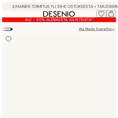
Skip
to
main
ALE - 50% ALENNUSTA JULISTEISTA*
content.
▸
We Made Something N
Product
images