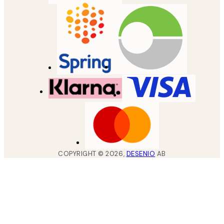
COPYRIGHT ©
2026
,
DESENIO
AB