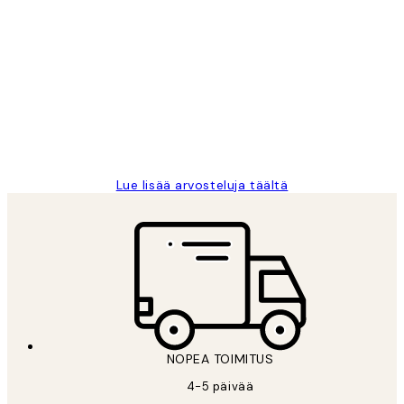
Varmennettu ostaja
asiakkaiden
arvostelut
Very good quality. Fast delivery.
Thankyou.
19 touko
Tina I
Lue lisää arvosteluja täältä
NOPEA TOIMITUS
4-5 päivää