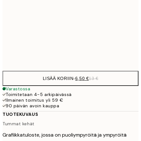
9,
30x40 cm
19,
16,2
50x70 cm
32,
Frame
options
LISÄÄ KORIIN
-
6,50 €
13 €
Varastossa
Toimitetaan 4-5 arkipäivässä
Ilmainen toimitus yli 59 €
90 päivän avoin kauppa
TUOTEKUVAUS
Tummat kehät
Grafiikkatuloste, jossa on puoliympyröitä ja ympyröitä