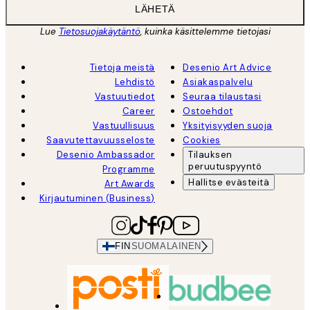
LÄHETÄ
Lue
Tietosuojakäytäntö
, kuinka käsittelemme tietojasi
Tietoja meistä
Desenio Art Advice
Lehdistö
Asiakaspalvelu
Vastuutiedot
Seuraa tilaustasi
Career
Ostoehdot
Vastuullisuus
Yksityisyyden suoja
Saavutettavuusseloste
Cookies
Desenio Ambassador
Tilauksen
peruutuspyyntö
Programme
Hallitse evästeitä
Art Awards
Kirjautuminen (Business)
FIN
SUOMALAINEN