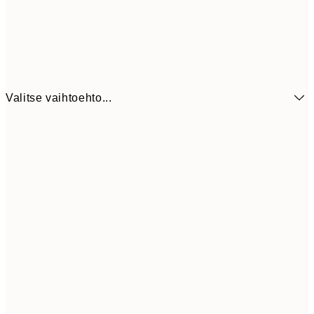
Valitse vaihtoehto...
6,
21x30 cm