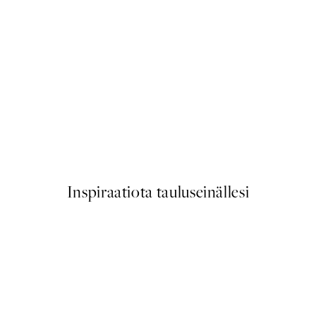
50%*
 Juliste
Earthy Layers No3 Juliste
Alkaen 10,98 €
21,95 €
Inspiraatiota tauluseinällesi