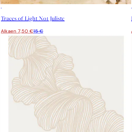
50%*
Traces of Light No1 Juliste
Alkaen 7,50 €
15 €