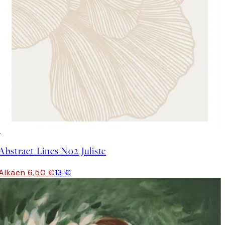
50%*
Abstract Lines No2 Juliste
Alkaen 6,50 €
13 €