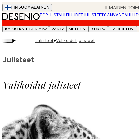
Skip
ILMAINEN TOI
FIN
SUOMALAINEN
to
TOP-LISTA
UUTUUDET
JULISTEET
CANVAS TAULUT
main
content.
KAIKKI KATEGORIAT
VÄRI
MUOTO
KOKO
LAJITTELU
▸
▸
Julisteet
Valikoidut julisteet
Julisteet
Valikoidut julisteet