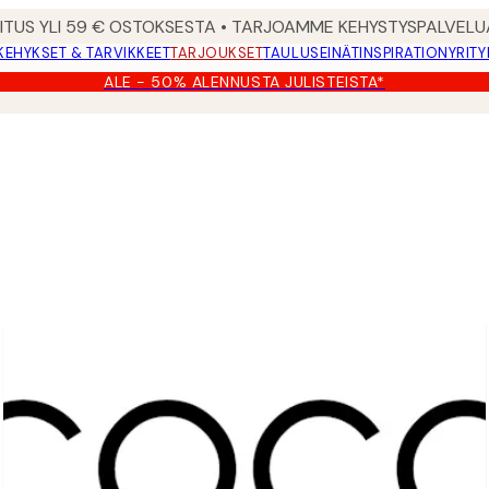
MITUS YLI 59 € OSTOKSESTA • TARJOAMME KEHYSTYSPALVELU
KEHYKSET & TARVIKKEET
TARJOUKSET
TAULUSEINÄT
INSPIRATION
YRITY
ALE - 50% ALENNUSTA JULISTEISTA*