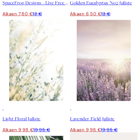
SpaceFrog Designs - Live Free Juliste
Golden Eucalyptus No2 Juliste
Alkaen 7,80 €
13 €
Alkaen 6,50 €
13 €
50%*
50%*
Light Floral Juliste
Lavender Field Juliste
Alkaen 9,98 €
19,95 €
Alkaen 9,98 €
19,95 €