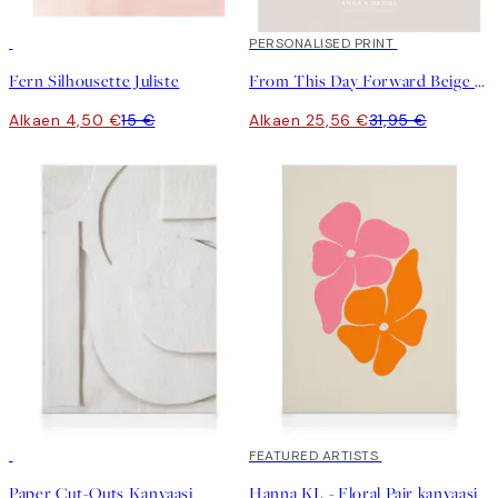
-70%
Outlet
20%*
PERSONALISED PRINT
Fern Silhousette Juliste
From This Day Forward Beige Personal Juliste
Alkaen 4,50 €
15 €
Alkaen 25,56 €
31,95 €
30%*
30%*
FEATURED ARTISTS
Paper Cut-Outs Kanvaasi
Hanna KL - Floral Pair kanvaasi