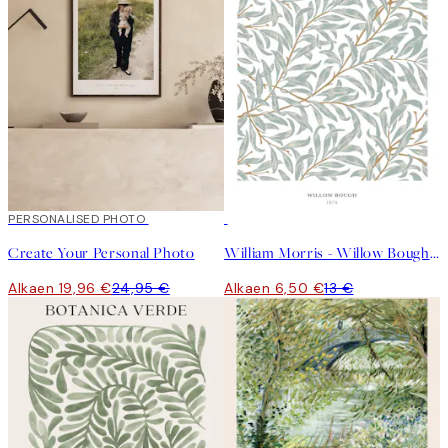
20%*
PERSONALISED PHOTO
Luo taidetta
50%*
Create Your Personal Photo
William Morris - Willow Bough Juliste
Alkaen 19,96 €
24,95 €
Alkaen 6,50 €
13 €