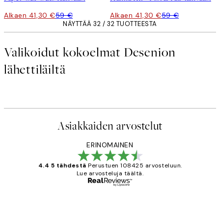
Alkaen 41,30 €
59 €
Alkaen 41,30 €
59 €
NÄYTTÄÄ 32 / 32 TUOTTEESTA
Valikoidut kokoelmat Desenion
lähettiläiltä
Asiakkaiden arvostelut
ERINOMAINEN
4.4 5 tähdestä
Perustuen 108425 arvosteluun.
Lue arvosteluja täältä.
Varmennettu ostaja
asiakkaiden