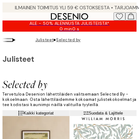
Skip
to
main
ALE - 50% ALENNUSTA JULISTEISTA*
content.
0 min
0 s
Voimassa
asti:
▸
▸
Julisteet
Selected by
2026-
08-
09
Julisteet
Selected by
Tervetuloa Desenion lähettiläiden valitsemaan Selected By -
kokoelmaan. Osta lähettiläidemme kokoamat julistekokoelmat ja
tee kodistasi kauniimpi näillä valituilla tyyleillä.
Lue lisää
Kaikki kategoriat
Suodata & Lajittele