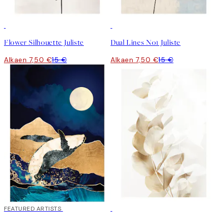
50%*
50%*
Flower Silhouette Juliste
Dual Lines No1 Juliste
Alkaen 7,50 €
15 €
Alkaen 7,50 €
15 €
40%*
FEATURED ARTISTS
50%*