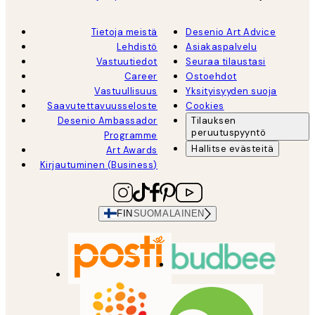
Tietoja meistä
Desenio Art Advice
Lehdistö
Asiakaspalvelu
Vastuutiedot
Seuraa tilaustasi
Career
Ostoehdot
Vastuullisuus
Yksityisyyden suoja
Saavutettavuusseloste
Cookies
Desenio Ambassador
Tilauksen
peruutuspyyntö
Programme
Hallitse evästeitä
Art Awards
Kirjautuminen (Business)
FIN
SUOMALAINEN