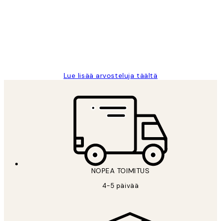
arvostelut
Very good quality. Fast delivery.
Thankyou.
19 touko
Tina I
Lue lisää arvosteluja täältä
NOPEA TOIMITUS
4-5 päivää