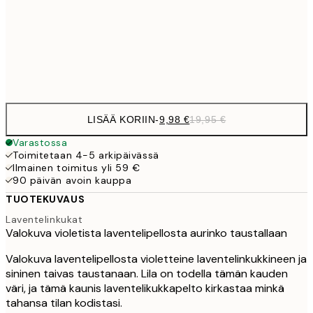
16,2
50x70 cm
32,
Frame
options
LISÄÄ KORIIN
-
9,98 €
19,95 €
Varastossa
Toimitetaan 4-5 arkipäivässä
Ilmainen toimitus yli 59 €
90 päivän avoin kauppa
TUOTEKUVAUS
Laventelinkukat
Valokuva violetista laventelipellosta aurinko taustallaan
Valokuva laventelipellosta violetteine laventelinkukkineen ja
sininen taivas taustanaan. Lila on todella tämän kauden
väri, ja tämä kaunis laventelikukkapelto kirkastaa minkä
tahansa tilan kodistasi.