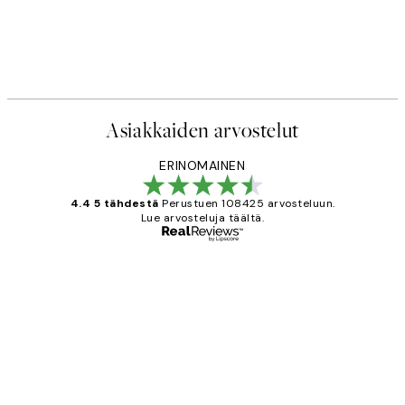
Asiakkaiden arvostelut
ERINOMAINEN
4.4 5 tähdestä
Perustuen 108425 arvosteluun.
Lue arvosteluja täältä.
Varmennettu ostaja
asiakkaiden
arvostelut
Very good quality. Fast delivery.
Thankyou.
19 touko
Tina I