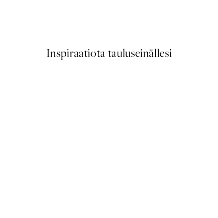
Tuscany Hills Juliste
Alkaen 9,98 €
19,95 €
Inspiraatiota tauluseinällesi