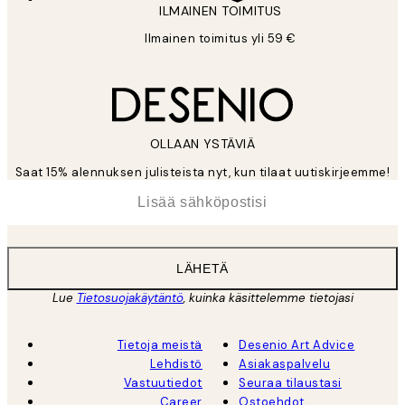
ILMAINEN TOIMITUS
Ilmainen toimitus yli 59 €
OLLAAN YSTÄVIÄ
Saat 15% alennuksen julisteista nyt, kun tilaat uutiskirjeemme!
*
Sähköposti
LÄHETÄ
Lue
Tietosuojakäytäntö
, kuinka käsittelemme tietojasi
Tietoja meistä
Desenio Art Advice
Lehdistö
Asiakaspalvelu
Vastuutiedot
Seuraa tilaustasi
Career
Ostoehdot