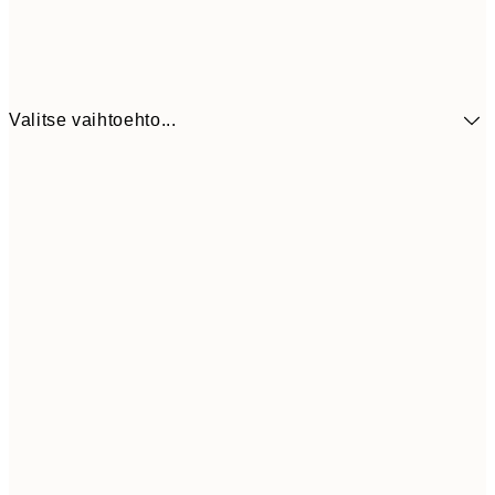
Valitse vaihtoehto...
9,
30x40 cm
19,