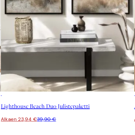
-40%
Lighthouse Beach Duo Julistepaketti
Alkaen 23,94 €
39,90 €