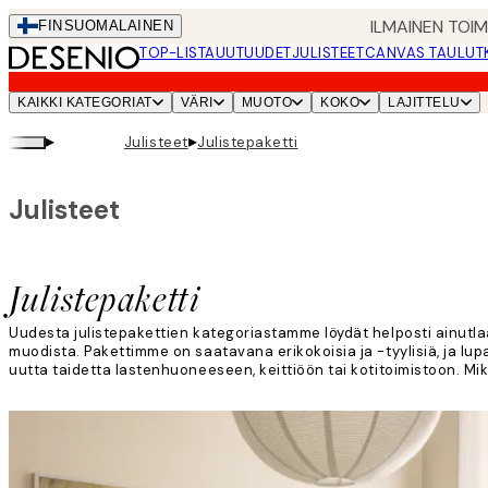
Skip
ILMAINEN TOI
FIN
SUOMALAINEN
to
TOP-LISTA
UUTUUDET
JULISTEET
CANVAS TAULUT
main
content.
KAIKKI KATEGORIAT
VÄRI
MUOTO
KOKO
LAJITTELU
▸
▸
Julisteet
Julistepaketti
Julisteet
Julistepaketti
Uudesta julistepakettien kategoriastamme löydät helposti ainutlaa
muodista. Pakettimme on saatavana erikokoisia ja -tyylisiä, ja lu
uutta taidetta lastenhuoneeseen, keittiöön tai kotitoimistoon. Mik
Lue lisää