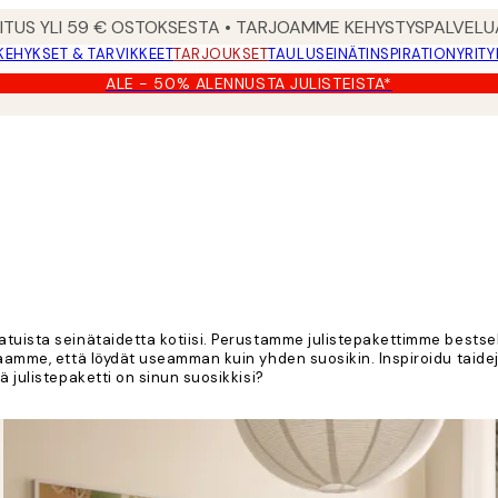
MITUS YLI 59 € OSTOKSESTA • TARJOAMME KEHYSTYSPALVELU
KEHYKSET & TARVIKKEET
TARJOUKSET
TAULUSEINÄT
INSPIRATION
YRITY
ALE - 50% ALENNUSTA JULISTEISTA*
tuista seinätaidetta kotiisi. Perustamme julistepakettimme bestsell
paamme, että löydät useamman kuin yhden suosikin. Inspiroidu taide
ä julistepaketti on sinun suosikkisi?