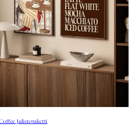
-40%
Coffee Julistepaketti