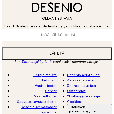
OLLAAN YSTÄVIÄ
Saat 15% alennuksen julisteista nyt, kun tilaat uutiskirjeemme!
*
Sähköposti
LÄHETÄ
Lue
Tietosuojakäytäntö
, kuinka käsittelemme tietojasi
Tietoja meistä
Desenio Art Advice
Lehdistö
Asiakaspalvelu
Vastuutiedot
Seuraa tilaustasi
Career
Ostoehdot
Vastuullisuus
Yksityisyyden suoja
Saavutettavuusseloste
Cookies
Desenio Ambassador
Tilauksen
peruutuspyyntö
Programme