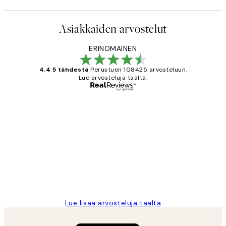
Asiakkaiden arvostelut
ERINOMAINEN
4.4 5 tähdestä
Perustuen 108425 arvosteluun.
Lue arvosteluja täältä.
Varmennettu ostaja
asiakkaiden
arvostelut
Very good quality. Fast delivery.
Thankyou.
19 touko
Tina I
Lue lisää arvosteluja täältä