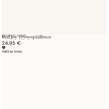
DESENIO HOME
Red Joy Tyynynpäällinen
24,95 €
Valitse koko