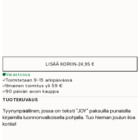
40 x 40 cm sisätyynyn kanssa
29,9
50 x 50 cm sisätyynyn kanssa
35,9
60 x 60 cm sisätyynyn kanssa
41,9
LISÄÄ KORIIN
-
24,95 €
Varastossa
Toimitetaan 9-15 arkipäivässä
Ilmainen toimitus yli 59 €
90 päivän avoin kauppa
TUOTEKUVAUS
Tyynynpäällinen, jossa on teksti "JOY" paksuilla punaisilla
kirjaimilla luonnonvalkoisella pohjalla. Tuo hieman joulun iloa
kotiisi!