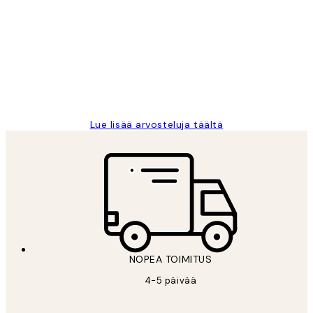
arvostelut
Very good quality. Fast delivery.
Thankyou.
19 touko
Tina I
Lue lisää arvosteluja täältä
NOPEA TOIMITUS
4-5 päivää