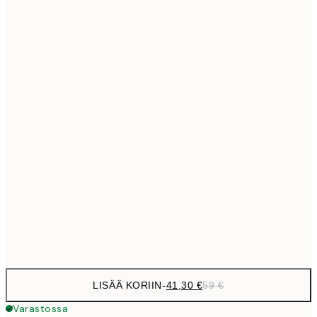
69,3
50x70 cm
Ei kehystä
LISÄÄ KORIIN
-
41,30 €
59 €
Varastossa