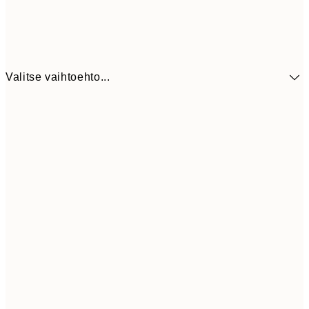
Valitse vaihtoehto...
41,3
30x40 cm