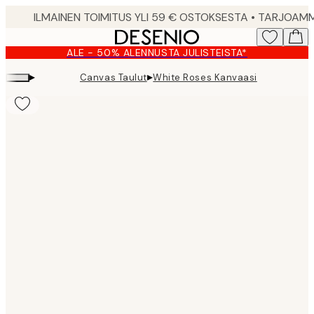
Skip
to
main
ALE - 50% ALENNUSTA JULISTEISTA*
content.
▸
▸
Canvas Taulut
White Roses Kanvaasi
Product
images