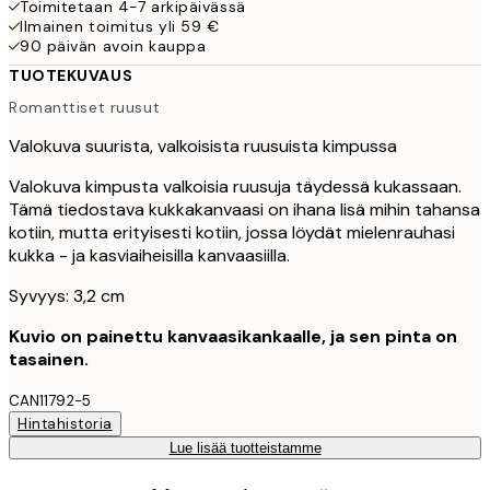
Toimitetaan 4-7 arkipäivässä
Ilmainen toimitus yli 59 €
90 päivän avoin kauppa
TUOTEKUVAUS
Romanttiset ruusut
Valokuva suurista, valkoisista ruusuista kimpussa
Valokuva kimpusta valkoisia ruusuja täydessä kukassaan.
Tämä tiedostava kukkakanvaasi on ihana lisä mihin tahansa
kotiin, mutta erityisesti kotiin, jossa löydät mielenrauhasi
kukka - ja kasviaiheisilla kanvaasiilla.
Syvyys: 3,2 cm
Kuvio on painettu kanvaasikankaalle, ja sen pinta on
tasainen.
CAN11792-5
Hintahistoria
Lue lisää tuotteistamme