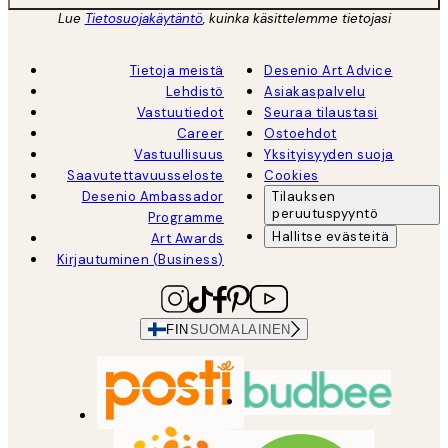
Lue
Tietosuojakäytäntö
, kuinka käsittelemme tietojasi
Tietoja meistä
Desenio Art Advice
Lehdistö
Asiakaspalvelu
Vastuutiedot
Seuraa tilaustasi
Career
Ostoehdot
Vastuullisuus
Yksityisyyden suoja
Saavutettavuusseloste
Cookies
Desenio Ambassador
Tilauksen
peruutuspyyntö
Programme
Hallitse evästeitä
Art Awards
Kirjautuminen (Business)
FIN
SUOMALAINEN