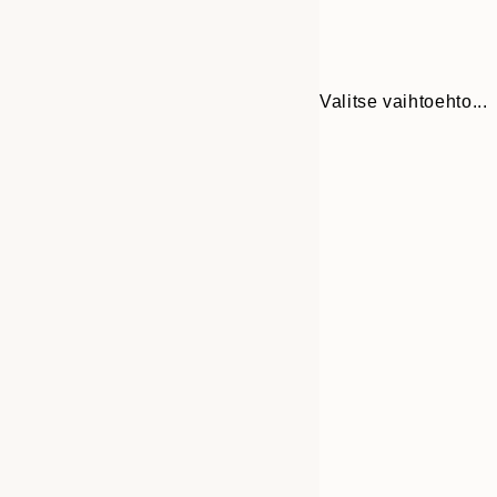
Valitse vaihtoehto...
30x40 cm
50x70 cm