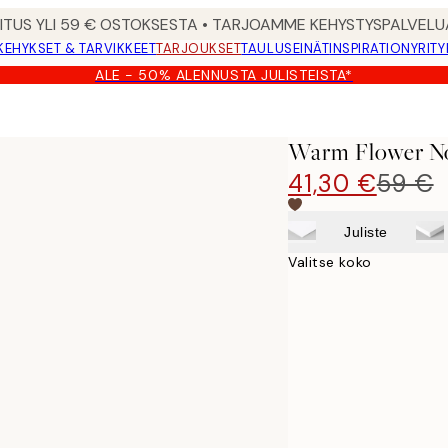
MITUS YLI 59 € OSTOKSESTA • TARJOAMME KEHYSTYSPALVELU
KEHYKSET & TARVIKKEET
TARJOUKSET
TAULUSEINÄT
INSPIRATION
YRITY
ALE - 50% ALENNUSTA JULISTEISTA*
Warm Flower No
41,30 €
59 €
Juliste
Valitse koko