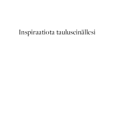
Scent of Roses Juliste
Alkaen 7,50 €
15 €
Inspiraatiota tauluseinällesi