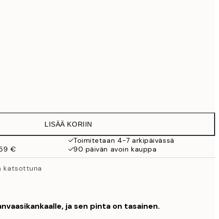
99 €
Ei kehystä
LISÄÄ KORIIN
Toimitetaan 4-7 arkipäivässä
 59 €
90 päivän avoin kauppa
ä katsottuna
nvaasikankaalle, ja sen pinta on tasainen.