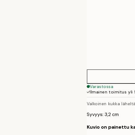
Varastossa
Ilmainen toimitus yli
Valkoinen kukka lähelt
Syvyys: 3,2 cm
Kuvio on painettu ka