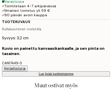
Varastossa
Toimitetaan 4-7 arkipäivässä
Ilmainen toimitus yli 59 €
90 päivän avoin kauppa
TUOTEKUVAUS
Rullaluistimet violetilla
Syvyys: 3,2 cm
Kuvio on painettu kanvaasikankaalle, ja sen pinta on
tasainen.
CAN17449-5
Hintahistoria
Lue lisää tuotteistamme
Muut ostivat myös