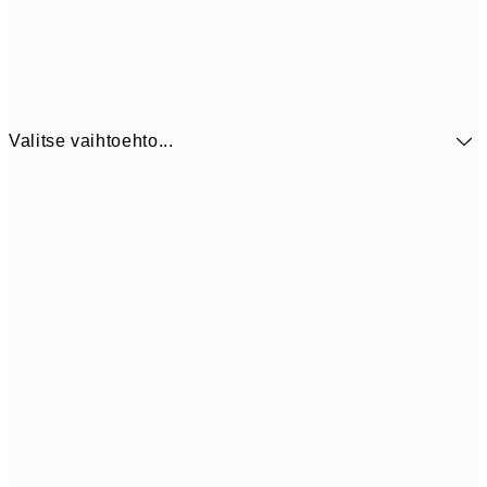
Valitse vaihtoehto...
41,3
30x40 cm