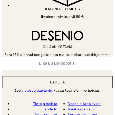
ILMAINEN TOIMITUS
Ilmainen toimitus yli 59 €
OLLAAN YSTÄVIÄ
Saat 15% alennuksen julisteista nyt, kun tilaat uutiskirjeemme!
*
Sähköposti
LÄHETÄ
Lue
Tietosuojakäytäntö
, kuinka käsittelemme tietojasi
Tietoja meistä
Desenio Art Advice
Lehdistö
Asiakaspalvelu
Vastuutiedot
Seuraa tilaustasi