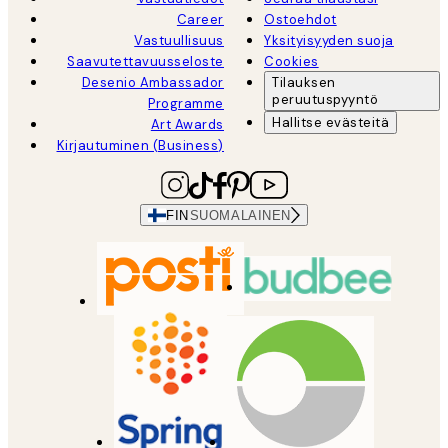
Career
Ostoehdot
Vastuullisuus
Yksityisyyden suoja
Saavutettavuusseloste
Cookies
Desenio Ambassador
Tilauksen
peruutuspyyntö
Programme
Hallitse evästeitä
Art Awards
Kirjautuminen (Business)
FIN
SUOMALAINEN