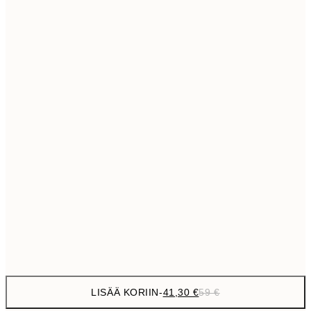
69,3
50x70 cm
Ei kehystä
LISÄÄ KORIIN
-
41,30 €
59 €