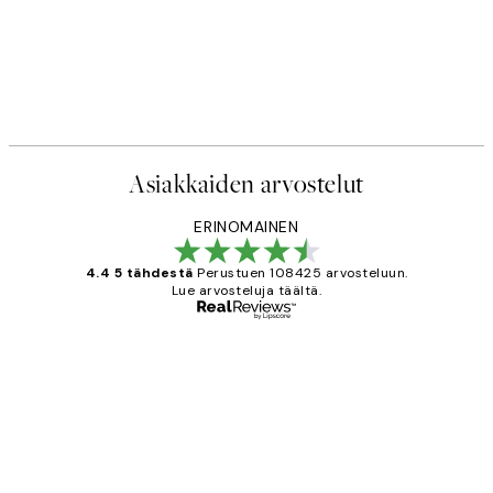
Asiakkaiden arvostelut
ERINOMAINEN
4.4 5 tähdestä
Perustuen 108425 arvosteluun.
Lue arvosteluja täältä.
Varmennettu ostaja
asiakkaiden
arvostelut
Very good quality. Fast delivery.
Thankyou.
19 touko