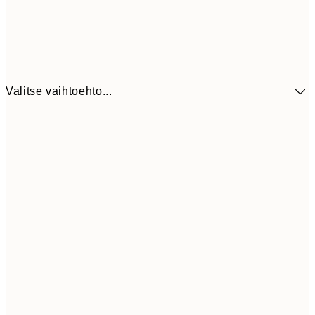
Valitse vaihtoehto...
41,3
30x40 cm