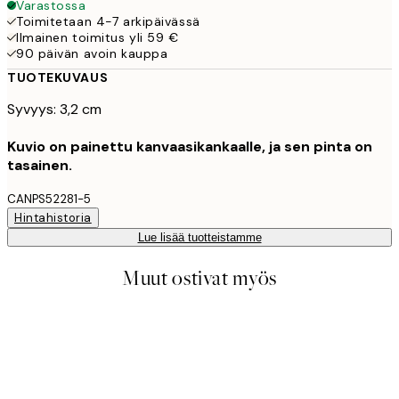
Varastossa
Toimitetaan 4-7 arkipäivässä
Ilmainen toimitus yli 59 €
90 päivän avoin kauppa
TUOTEKUVAUS
Syvyys: 3,2 cm
Kuvio on painettu kanvaasikankaalle, ja sen pinta on
tasainen.
CANPS52281-5
Hintahistoria
Lue lisää tuotteistamme
Muut ostivat myös