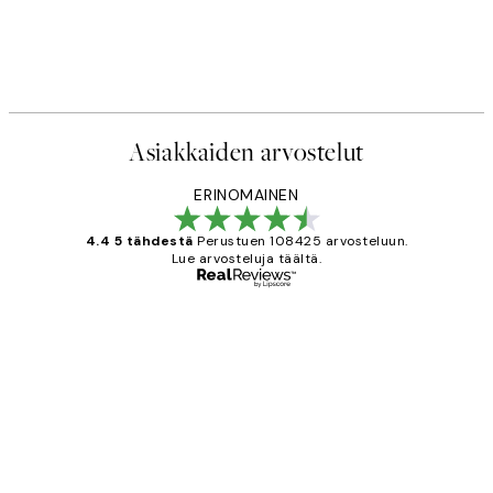
Asiakkaiden arvostelut
ERINOMAINEN
4.4 5 tähdestä
Perustuen 108425 arvosteluun.
Lue arvosteluja täältä.
Varmennettu ostaja
asiakkaiden
arvostelut
Very good quality. Fast delivery.
Thankyou.
19 touko
Tina I