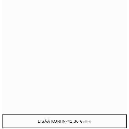
69,3
50x70 cm
Ei kehystä
LISÄÄ KORIIN
-
41,30 €
59 €