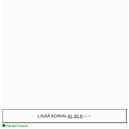
69,3
50x70 cm
Ei kehystä
LISÄÄ KORIIN
-
41,30 €
59 €
Varastossa