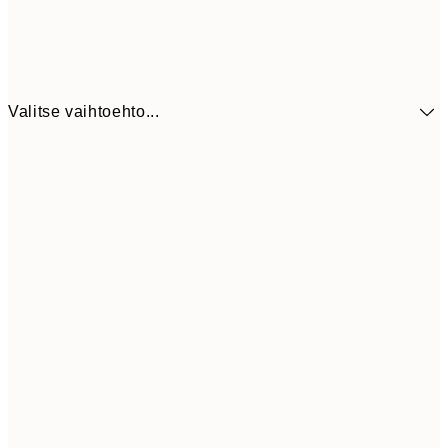
Valitse vaihtoehto...
41,3
30x40 cm