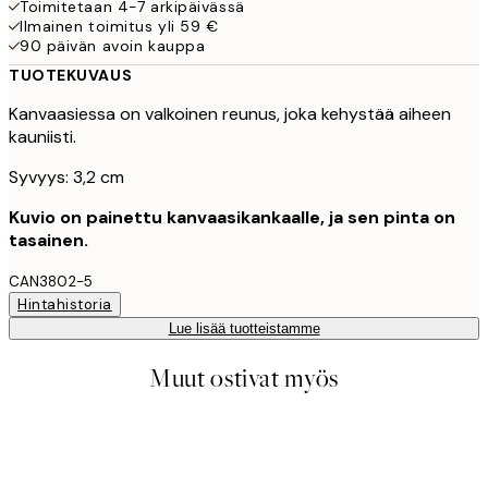
Toimitetaan 4-7 arkipäivässä
Ilmainen toimitus yli 59 €
90 päivän avoin kauppa
TUOTEKUVAUS
Kanvaasiessa on valkoinen reunus, joka kehystää aiheen
kauniisti.
Syvyys: 3,2 cm
Kuvio on painettu kanvaasikankaalle, ja sen pinta on
tasainen.
CAN3802-5
Hintahistoria
Lue lisää tuotteistamme
Muut ostivat myös