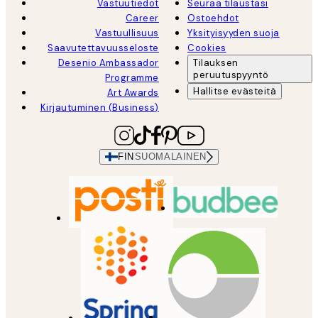
Vastuutiedot
Seuraa tilaustasi
Career
Ostoehdot
Vastuullisuus
Yksityisyyden suoja
Saavutettavuusseloste
Cookies
Desenio Ambassador
Tilauksen
peruutuspyyntö
Programme
Hallitse evästeitä
Art Awards
Kirjautuminen (Business)
FIN
SUOMALAINEN