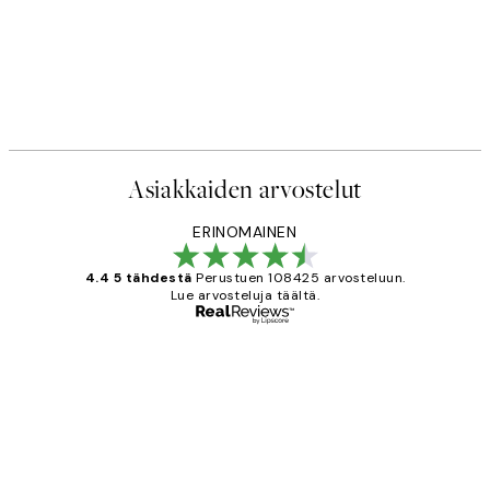
Asiakkaiden arvostelut
ERINOMAINEN
4.4 5 tähdestä
Perustuen 108425 arvosteluun.
Lue arvosteluja täältä.
Varmennettu ostaja
asiakkaiden
arvostelut
Very good quality. Fast delivery.
Thankyou.