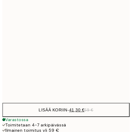
Ei kehystä
LISÄÄ KORIIN
-
41,30 €
59 €
Varastossa
Toimitetaan 4-7 arkipäivässä
Ilmainen toimitus yli 59 €