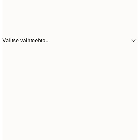
Valitse vaihtoehto...
41,3
30x40 cm