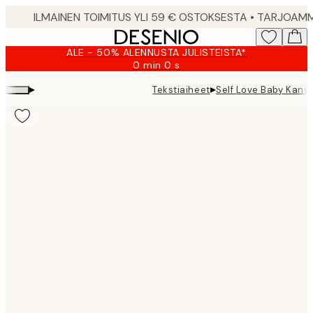
Skip
to
main
ALE - 50% ALENNUSTA JULISTEISTA*
content.
0 min
0 s
Voimassa
asti:
▸
▸
Tekstiaiheet
Self Love Baby Kanv
2026-
08-
09
Product