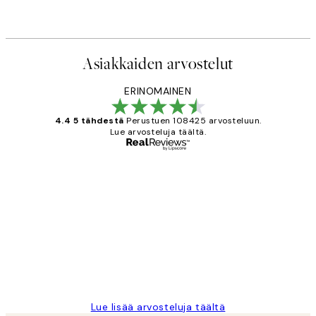
Asiakkaiden arvostelut
ERINOMAINEN
4.4 5 tähdestä
Perustuen 108425 arvosteluun.
Lue arvosteluja täältä.
Varmennettu ostaja
asiakkaiden
arvostelut
Very good quality. Fast delivery.
Thankyou.
19 touko
Tina I
Lue lisää arvosteluja täältä