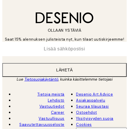
OLLAAN YSTÄVIÄ
Saat 15% alennuksen julisteista nyt, kun tilaat uutiskirjeemme!
*
Sähköposti
LÄHETÄ
Lue
Tietosuojakäytäntö
, kuinka käsittelemme tietojasi
Tietoja meistä
Desenio Art Advice
Lehdistö
Asiakaspalvelu
Vastuutiedot
Seuraa tilaustasi
Career
Ostoehdot
Vastuullisuus
Yksityisyyden suoja
Saavutettavuusseloste
Cookies