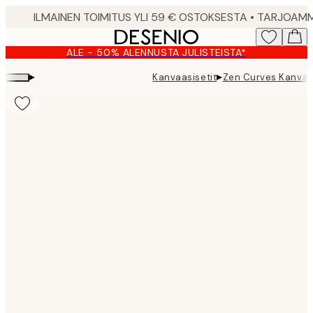
Skip
to
main
ALE - 50% ALENNUSTA JULISTEISTA*
content.
▸
▸
Kanvaasisetit
Zen Curves Kanvaas
Product
images