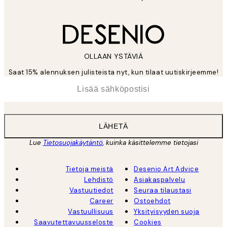
OLLAAN YSTÄVIÄ
Saat 15% alennuksen julisteista nyt, kun tilaat uutiskirjeemme!
*
Sähköposti
LÄHETÄ
Lue
Tietosuojakäytäntö
, kuinka käsittelemme tietojasi
Tietoja meistä
Desenio Art Advice
Lehdistö
Asiakaspalvelu
Vastuutiedot
Seuraa tilaustasi
Career
Ostoehdot
Vastuullisuus
Yksityisyyden suoja
Saavutettavuusseloste
Cookies