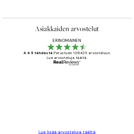
Alkaen 7,50 €
15 €
Asiakkaiden arvostelut
ERINOMAINEN
4.4 5 tähdestä
Perustuen 108425 arvosteluun.
Lue arvosteluja täältä.
Varmennettu ostaja
asiakkaiden
arvostelut
Very good quality. Fast delivery.
Thankyou.
19 touko
Tina I
Lue lisää arvosteluja täältä