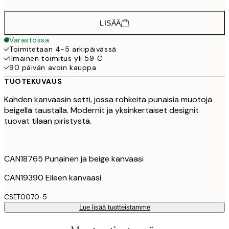
LISÄÄ
Varastossa
Toimitetaan 4-5 arkipäivässä
Ilmainen toimitus yli 59 €
90 päivän avoin kauppa
TUOTEKUVAUS
Kahden kanvaasin setti, jossa rohkeita punaisia muotoja
beigellä taustalla. Modernit ja yksinkertaiset designit
tuovat tilaan piristystä.
CAN18765 Punainen ja beige kanvaasi
CAN19390 Eileen kanvaasi
CSET0070-5
Lue lisää tuotteistamme