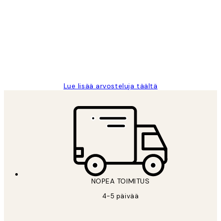
arvostelut
Very good quality. Fast delivery.
Thankyou.
19 touko
Tina I
Lue lisää arvosteluja täältä
NOPEA TOIMITUS
4-5 päivää