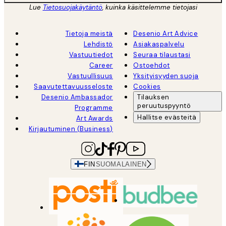
Lue
Tietosuojakäytäntö
, kuinka käsittelemme tietojasi
Tietoja meistä
Desenio Art Advice
Lehdistö
Asiakaspalvelu
Vastuutiedot
Seuraa tilaustasi
Career
Ostoehdot
Vastuullisuus
Yksityisyyden suoja
Saavutettavuusseloste
Cookies
Desenio Ambassador
Tilauksen
peruutuspyyntö
Programme
Hallitse evästeitä
Art Awards
Kirjautuminen (Business)
FIN
SUOMALAINEN